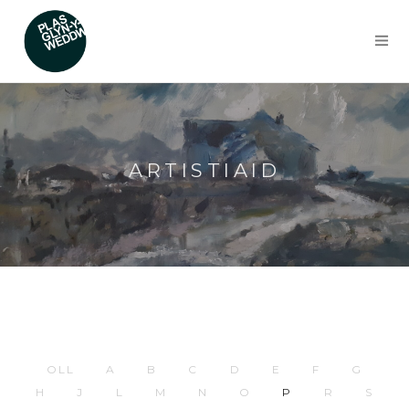
ARTISTIAID
OLL
A
B
C
D
E
F
G
H
J
L
M
N
O
P
R
S