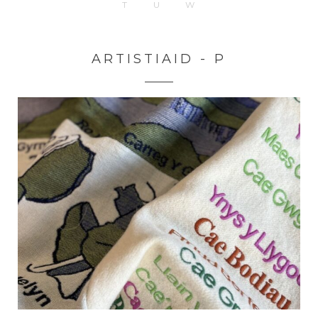
T
U
W
ARTISTIAID - P