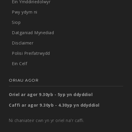
Ein Ymddiriedolwyr
Pwy ydym ni
Siop
Datganiad Mynediad
Disclaimer
Polisi Preifatrwydd
Ein Celf
ORIAU AGOR
Oriel ar agor 9.30yb - 5yp yn ddyddiol
Caffi ar agor 9.30yb - 4.30yp yn ddyddiol
Ni chaniateir cwn yn yr oriel na'r caffi.