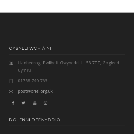
CYSYLLTWCH Â NI
Llanbedrog, Pwllheli, Gwynedd, LL53 7TT, Gogledd
Cymru
01758 740 763
post@oriel.org.uk
DOLENNI DEFNYDDIOL