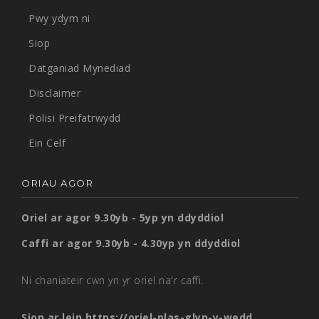
Pwy ydym ni
Siop
Datganiad Mynediad
Disclaimer
Polisi Preifatrwydd
Ein Celf
ORIAU AGOR
Oriel ar agor 9.30yb - 5yp yn ddyddiol
Caffi ar agor 9.30yb - 4.30yp yn ddyddiol
Ni chaniateir cwn yn yr oriel na'r caffi.
Siop ar lein
https://oriel-plas-glyn-y-wedd...