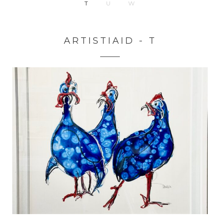
T
U
W
ARTISTIAID - T