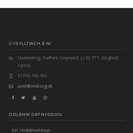
CYSYLLTWCH Â NI
Llanbedrog, Pwllheli, Gwynedd, LL53 7TT, Gogledd
Cymru
01758 740 763
post@oriel.org.uk
DOLENNI DEFNYDDIOL
Ein Ymddiriedolwyr