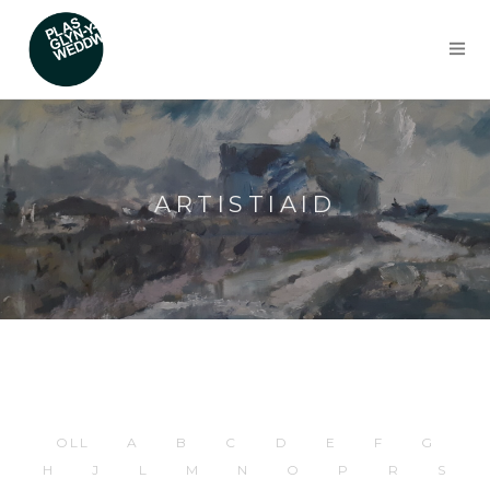
ARTISTIAID
OLL
A
B
C
D
E
F
G
H
J
L
M
N
O
P
R
S