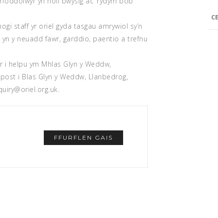
irfoddolwyr yn holl bwysig ac ‘rydym bob
C
gi staff yr oriel gyda tasgau amrywiol sy’n
 yn y neuadd fawr, garddio, paentio a trefnu
i helpu ym Mhlas Glyn y Weddw,
r post i Blas Glyn y Weddw, Llanbedrog,
uiry@oriel.org.uk.
FFURFLEN GAIS