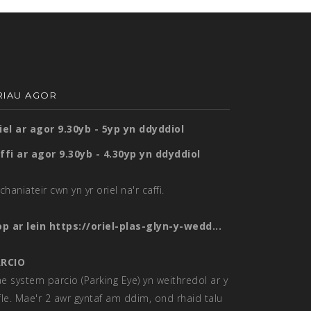
RIAU AGOR
iel ar agor 9.30yb - 5yp yn ddyddiol
ffi ar agor 9.30yb - 4.30yp yn ddyddiol
chaniateir cwn yn yr oriel na'r caffi.
op ar lein
https://oriel-plas-glyn-y-wedd...
RCIO
e system parcio (Parking Eye) yn weithredol ar y
fle. Mae'r 2 awr gyntaf am ddim, ond rhaid talu