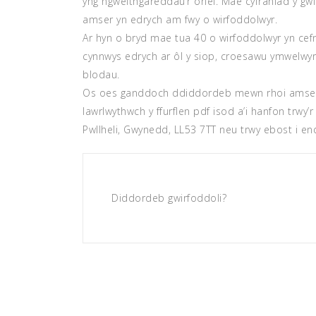
yng ngweithgareddau’r oriel. Mae cyfraniad y gw
amser yn edrych am fwy o wirfoddolwyr.
Ar hyn o bryd mae tua 40 o wirfoddolwyr yn cefno
cynnwys edrych ar ôl y siop, croesawu ymwelwyr
blodau.
Os oes ganddoch ddiddordeb mewn rhoi amser 
lawrlwythwch y ffurflen pdf isod a’i hanfon trwy’
Pwllheli, Gwynedd, LL53 7TT neu trwy ebost i enq
Diddordeb gwirfoddoli?