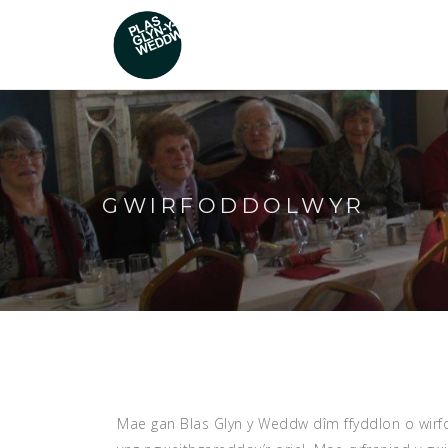
GWIRFODDOLWYR
Mae gan Blas Glyn y Weddw dîm ffyddlon o wirf