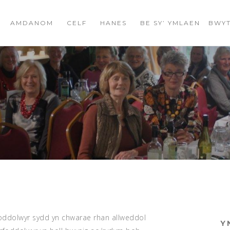
AMDANOM
CELF
HANES
BE SY’ YMLAEN
BWYT
oddolwyr sydd yn chwarae rhan allweddol
Y