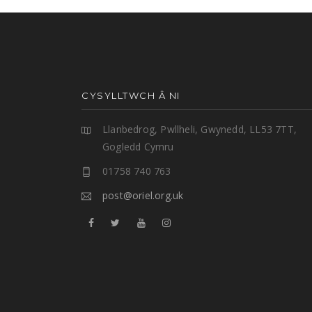
CYSYLLTWCH Â NI
Llanbedrog, Pwllheli, Gwynedd, LL53 7TT,
Gogledd Cymru
01758 740 763
post@oriel.org.uk