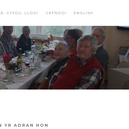
A, CYSGU, LLOGI
CEFNOGI
ENGLISH
N YR ADRAN HON