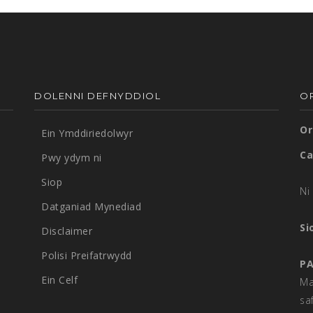
DOLENNI DEFNYDDIOL
O
Or
Ein Ymddiriedolwyr
Ca
Pwy ydym ni
Siop
Ni 
Datganiad Mynediad
Si
Disclaimer
Polisi Preifatrwydd
PA
Ein Celf
Ma
sa