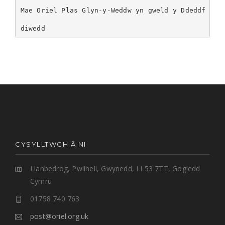
Mae Oriel Plas Glyn-y-Weddw yn gweld y Ddeddf hon
diwedd
CYSYLLTWCH Â NI
Llanbedrog, Pwllheli, Gwynedd, LL53 7TT, Gogledd
Cymru
01758 740 763
post@oriel.org.uk