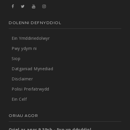
DOLENNI DEFNYDDIOL
Ein Ymddiriedolwyr
Pwy ydym ni
Siop
Datganiad Mynediad
Disclaimer
Polisi Preifatrwydd
Ein Celf
ORIAU AGOR
Oriel ar agor 9.30yb - 5yp yn ddyddiol