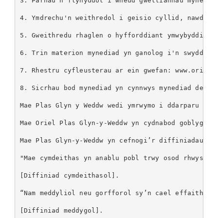
3. Parhau'n flynyddol i wneud gwelliannau mynediad
4. Ymdrechu'n weithredol i geisio cyllid, nawdd a 
5. Gweithredu rhaglen o hyfforddiant ymwybyddiaeth
6. Trin materion mynediad yn ganolog i'n swyddoga
7. Rhestru cyfleusterau ar ein gwefan: www.oriel.o
8. Sicrhau bod mynediad yn cynnwys mynediad deallu
Mae Plas Glyn y Weddw wedi ymrwymo i ddarparu myn
Mae Oriel Plas Glyn-y-Weddw yn cydnabod goblygiad
Mae Plas Glyn-y-Weddw yn cefnogi’r diffiniadau can
"Mae cymdeithas yn anablu pobl trwy osod rhwystrau
[Diffiniad cymdeithasol].

“Nam meddyliol neu gorfforol sy’n cael effaith and
[Diffiniad meddygol].
