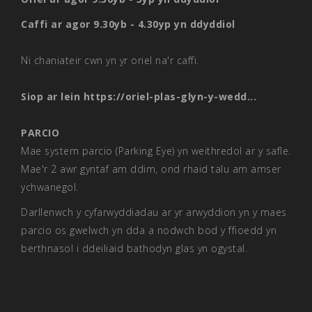
Caffi ar agor 9.30yb - 4.30yp yn ddyddiol
Ni chaniateir cwn yn yr oriel na'r caffi.
Siop ar lein
https://oriel-plas-glyn-y-wedd...
PARCIO
Mae system parcio (Parking Eye) yn weithredol ar y safle.
Mae'r 2 awr gyntaf am ddim, ond rhaid talu am amser
ychwanegol.
Darllenwch y cyfarwyddiadau ar yr arwyddion yn y maes
parcio os gwelwch yn dda a nodwch bod y ffioedd yn
berthnasol i ddeiliaid bathodyn glas yn ogystal.