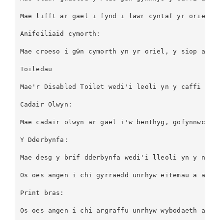
Mae lifft ar gael i fynd i lawr cyntaf yr oriel, a
Anifeiliaid cymorth:

Mae croeso i gŵn cymorth yn yr oriel, y siop a’r c
Toiledau

Mae'r Disabled Toilet wedi'i leoli yn y caffi newy
Cadair Olwyn:

Mae cadair olwyn ar gael i'w benthyg, gofynnwch a
Y Dderbynfa:

Mae desg y brif dderbynfa wedi'i lleoli yn y neua
Os oes angen i chi gyrraedd unrhyw eitemau a alla
Print bras:

Os oes angen i chi argraffu unrhyw wybodaeth am a