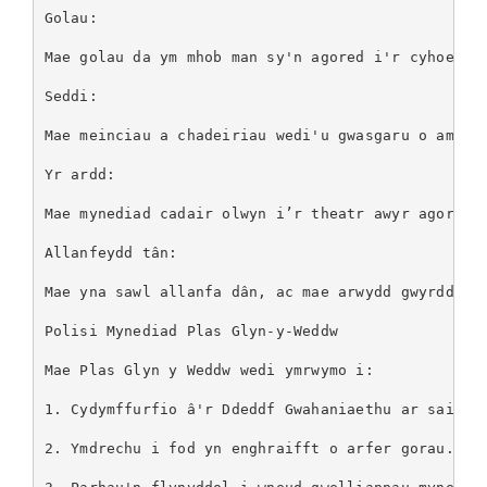
Golau:

Mae golau da ym mhob man sy'n agored i'r cyhoedd, 
Seddi:

Mae meinciau a chadeiriau wedi'u gwasgaru o amgylc
Yr ardd:

Mae mynediad cadair olwyn i’r theatr awyr agored 
Allanfeydd tân:

Mae yna sawl allanfa dân, ac mae arwydd gwyrdd we
Polisi Mynediad Plas Glyn-y-Weddw

Mae Plas Glyn y Weddw wedi ymrwymo i:

1. Cydymffurfio â'r Ddeddf Gwahaniaethu ar sail An
2. Ymdrechu i fod yn enghraifft o arfer gorau.
