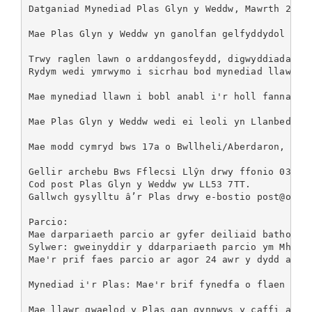
Datganiad Mynediad Plas Glyn y Weddw, Mawrth 2024

Mae Plas Glyn y Weddw yn ganolfan gelfyddydol bob
Trwy raglen lawn o arddangosfeydd, digwyddiadau a 
Rydym wedi ymrwymo i sicrhau bod mynediad llawn a
Mae mynediad llawn i bobl anabl i'r holl fannau a
Mae Plas Glyn y Weddw wedi ei leoli yn Llanbedrog
Mae modd cymryd bws 17a o Bwllheli/Aberdaron, neu
Gellir archebu Bws Fflecsi Llŷn drwy ffonio 030023
Cod post Plas Glyn y Weddw yw LL53 7TT.

Gallwch gysylltu â’r Plas drwy e-bostio post@oriel
Parcio:

Mae darpariaeth parcio ar gyfer deiliaid bathodyn
Sylwer: gweinyddir y ddarpariaeth parcio ym Mhlas
Mae'r prif faes parcio ar agor 24 awr y dydd ac ma
Mynediad i'r Plas: Mae'r brif fynedfa o flaen yr 
Mae llawr gwaelod y Plas gan gynnwys y caffi ar yr