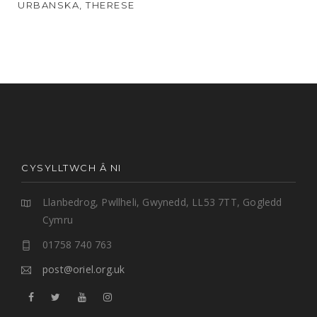
URBANSKA, THERESE
CYSYLLTWCH Â NI
Llanbedrog, Pwllheli, Gwynedd, LL53 7TT, Gogledd
Cymru
01758 740 763
post@oriel.org.uk