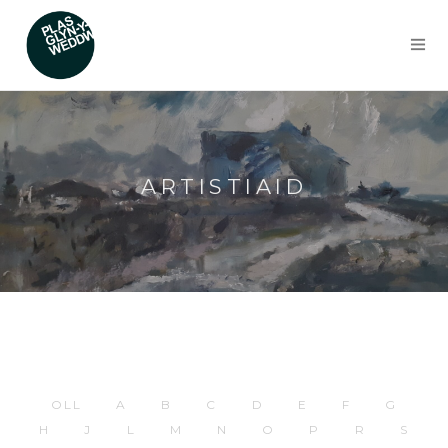
ARTISTIAID
OLL
A
B
C
D
E
F
G
H
J
L
M
N
O
P
R
S