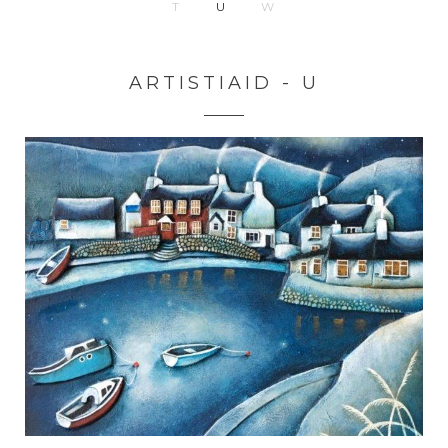
T
U
W
ARTISTIAID - U