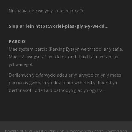
Ni chaniateir cwn yn yr oriel na'r caffi.
Siop ar lein
https://oriel-plas-glyn-y-wedd...
PARCIO
Mae system parcio (Parking Eye) yn weithredol ar y safle.
Mae'r 2 awr gyntaf am ddim, ond rhaid talu am amser
ychwanegol.
Darllenwch y cyfarwyddiadau ar yr arwyddion yn y maes
parcio os gwelwch yn dda a nodwch bod y ffioedd yn
berthnasol i ddeiliaid bathodyn glas yn ogystal.
Hawlfraint © 2026 Oriel Plas Glyn-Y-Weddw Arts Centre. Gwefan gan