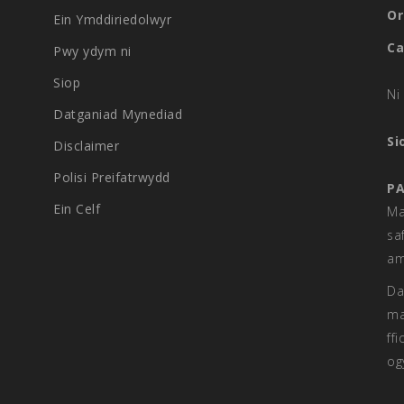
Or
Ein Ymddiriedolwyr
Ca
Pwy ydym ni
Siop
Ni 
Datganiad Mynediad
Si
Disclaimer
Polisi Preifatrwydd
PA
Ein Celf
Ma
sa
am
Da
ma
ff
og