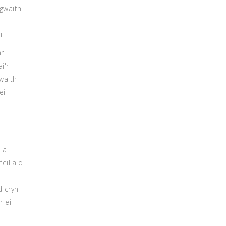
 gwaith
i
u.
ar
i'r
waith
ei
n
 a
eiliaid
d cryn
r ei