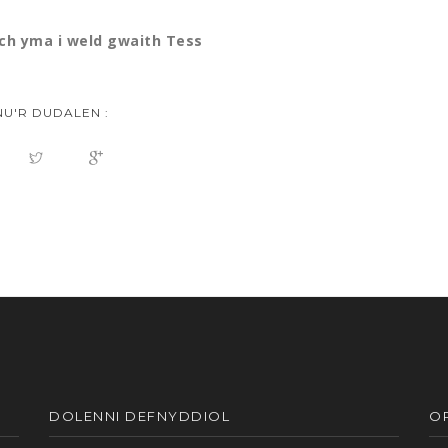
wch yma i weld gwaith Tes
s
U'R DUDALEN :
DOLENNI DEFNYDDIOL
O