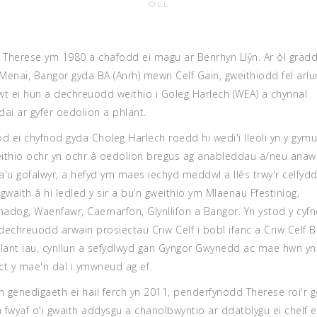
OLL
Therese ym 1980 a chafodd ei magu ar Benrhyn Llŷn. Ar ôl gradd
Menai, Bangor gyda BA (Anrh) mewn Celf Gain, gweithiodd fel arl
liwt ei hun a dechreuodd weithio i Goleg Harlech (WEA) a chynnal
dai ar gyfer oedolion a phlant.
od ei chyfnod gyda Choleg Harlech roedd hi wedi'i lleoli yn y gym
ithio ochr yn ochr â oedolion bregus ag anableddau a/neu anaw
a'u gofalwyr, a hefyd ym maes iechyd meddwl a llês trwy'r celfyd
 gwaith â hi ledled y sir a bu’n gweithio ym Mlaenau Ffestiniog,
adog, Waenfawr, Caernarfon, Glynllifon a Bangor. Yn ystod y cyf
dechreuodd arwain prosiectau Criw Celf i bobl ifanc a Criw Celf B
plant iau, cynllun a sefydlwyd gan Gyngor Gwynedd ac mae hwn yn
ct y mae'n dal i ymwneud ag ef.
yn genedigaeth ei hail ferch yn 2011, penderfynodd Therese roi'r 
an fwyaf o'i gwaith addysgu a chanolbwyntio ar ddatblygu ei chelf e