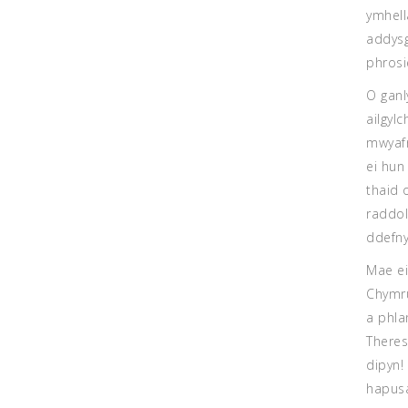
ymhell
addysg
phrosi
O ganl
ailgyl
mwyafr
ei hun
thaid 
raddol
ddefny
Mae ei
Chymru
a phla
Theres
dipyn!
hapusa