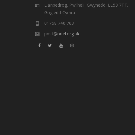
Llanbedrog, Pwllheli, Gwynedd, LL53 7TT,
Gogledd Cymru
01758 740 763
post@oriel.org.uk