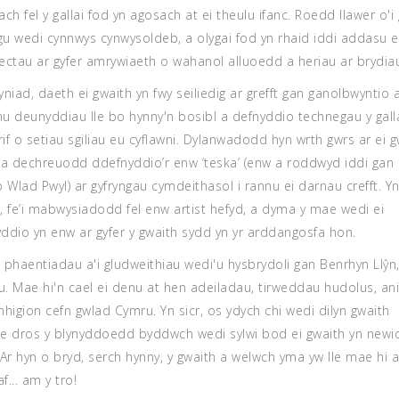
ach fel y gallai fod yn agosach at ei theulu ifanc. Roedd llawer o'i
u wedi cynnwys cynwysoldeb, a olygai fod yn rhaid iddi addasu e
ectau ar gyfer amrywiaeth o wahanol alluoedd a heriau ar brydia
yniad, daeth ei gwaith yn fwy seiliedig ar grefft gan ganolbwyntio 
chu deunyddiau lle bo hynny'n bosibl a defnyddio technegau y galla
if o setiau sgiliau eu cyflawni. Dylanwadodd hyn wrth gwrs ar ei g
 a dechreuodd ddefnyddio’r enw ‘teska’ (enw a roddwyd iddi gan 
o Wlad Pwyl) ar gyfryngau cymdeithasol i rannu ei darnau crefft. Y
, fe’i mabwysiadodd fel enw artist hefyd, a dyma y mae wedi ei
ddio yn enw ar gyfer y gwaith sydd yn yr arddangosfa hon.
 phaentiadau a'i gludweithiau wedi'u hysbrydoli gan Benrhyn Llŷn,
. Mae hi'n cael ei denu at hen adeiladau, tirweddau hudolus, anif
nhigion cefn gwlad Cymru. Yn sicr, os ydych chi wedi dilyn gwaith
e dros y blynyddoedd byddwch wedi sylwi bod ei gwaith yn newi
 Ar hyn o bryd, serch hynny, y gwaith a welwch yma yw lle mae hi a
f... am y tro!