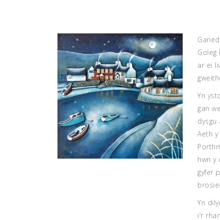
Ganed 
Goleg 
ar ei 
gweith
Yn yst
gan we
dysgu 
Aeth y
Porthm
hwn y 
gyfer 
brosie
Yn dil
i'r rh