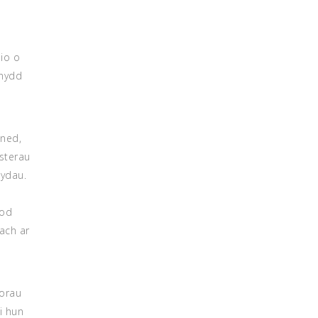
io o
unydd
uned,
sterau
dydau.
nod
ach ar
gorau
i hun