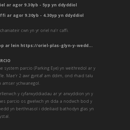
iel ar agor 9.30yb - 5yp yn ddyddiol
ffi ar agor 9.30yb - 4.30yp yn ddyddiol
chaniateir cwn yn yr oriel na'r caffi.
op ar lein
https://oriel-plas-glyn-y-wedd...
RCIO
e system parcio (Parking Eye) yn weithredol ar y
fle. Mae'r 2 awr gyntaf am ddim, ond rhaid talu
 amser ychwanegol.
rllenwch y cyfarwyddiadau ar yr arwyddion yn y
es parcio os gwelwch yn dda a nodwch bod y
ioedd yn berthnasol i ddeiliaid bathodyn glas yn
ystal.