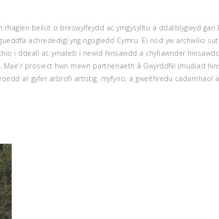
 rhaglen beilot o breswylfeydd ac ymgysylltu a ddatblygwyd gan
gueddfa achrededig) yng ngogledd Cymru. Ei nod yw archwilio sut y 
hio i ddeall ac ymateb i newid hinsawdd a chyfiawnder hinsaw
ol. Mae'r prosiect hwn mewn partneriaeth â GwyrddNi (mudiad hi
eoedd ar gyfer arbrofi artistig, myfyrio, a gweithredu cadarnhaol 