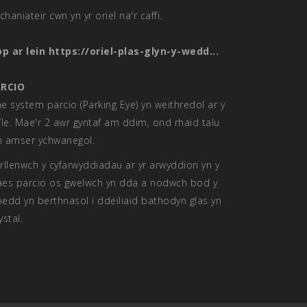
chaniateir cwn yn yr oriel na'r caffi.
op ar lein
https://oriel-plas-glyn-y-wedd...
RCIO
e system parcio (Parking Eye) yn weithredol ar y
fle. Mae'r 2 awr gyntaf am ddim, ond rhaid talu
 amser ychwanegol.
rllenwch y cyfarwyddiadau ar yr arwyddion yn y
es parcio os gwelwch yn dda a nodwch bod y
ioedd yn berthnasol i ddeiliaid bathodyn glas yn
ystal.