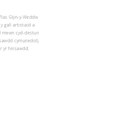
 Plas Glyn-y-Weddw
gall artistiaid a
dd mewn cyd-destun
nsawdd cymunedol),
ar yr hinsawdd.