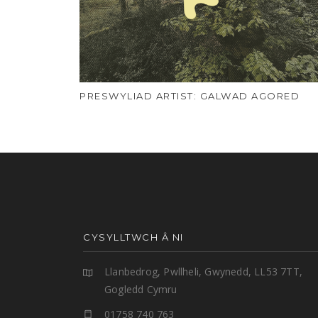
PRESWYLIAD ARTIST: GALWAD AGORED
CYSYLLTWCH Â NI
Llanbedrog, Pwllheli, Gwynedd, LL53 7TT,
Gogledd Cymru
01758 740 763