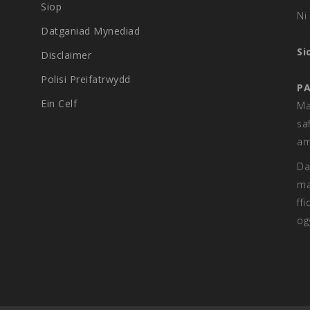
Siop
Ni 
Datganiad Mynediad
Si
Disclaimer
Polisi Preifatrwydd
PA
Ein Celf
Ma
sa
am
Da
ma
ff
og