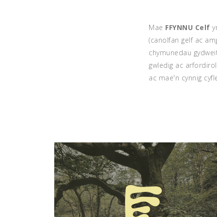
Mae
FFYNNU Celf
yn
(canolfan gelf ac am
chymunedau gydweit
gwledig ac arfordir
ac mae'n cynnig cyfl