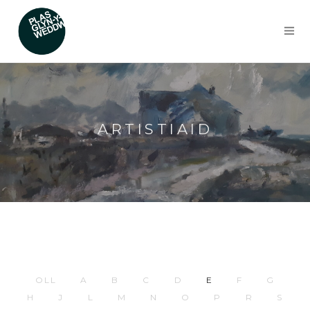
ARTISTIAID
OLL
A
B
C
D
E
F
G
H
J
L
M
N
O
P
R
S