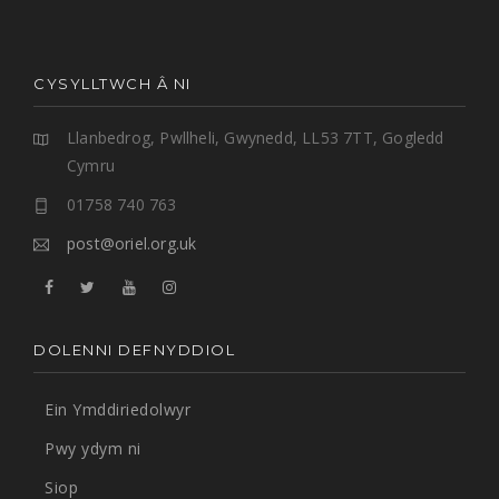
CYSYLLTWCH Â NI
Llanbedrog, Pwllheli, Gwynedd, LL53 7TT, Gogledd
Cymru
01758 740 763
post@oriel.org.uk
DOLENNI DEFNYDDIOL
Ein Ymddiriedolwyr
Pwy ydym ni
Siop