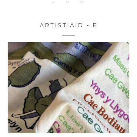
T
U
W
ARTISTIAID - E