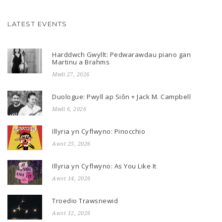
LATEST EVENTS
Harddwch Gwyllt: Pedwarawdau piano gan
Martinu a Brahms
Medi 27, 2026
Duologue: Pwyll ap Siôn + Jack M. Campbell
Medi 6, 2026
Illyria yn Cyflwyno: Pinocchio
Awst 25, 2026
Illyria yn Cyflwyno: As You Like It
Awst 14, 2026
Troedio Trawsnewid
Awst 12, 2026