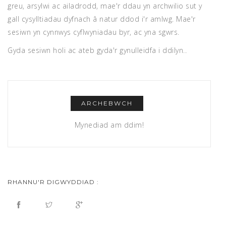
greu, arsylwi ac ailadrodd, mae'r ddau yn archwilio sut y
gall cysylltiadau dyfnach â natur ddod i'r amlwg. Mae'r
sesiwn yn cynnwys cyflwyniadau byr, ac yna sgwrs.
Gyda sesiwn holi ac ateb gyda'r gynulleidfa i ddilyn..
ARCHEBWCH
Mynediad am ddim!
RHANNU'R DIGWYDDIAD :