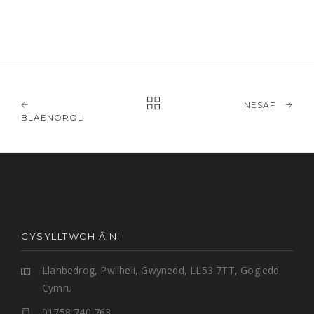
NESAF
BLAENOROL
CYSYLLTWCH Â NI
Llanbedrog, Pwllheli, Gwynedd, LL53 7TT, Gogledd
Cymru
01758 740 763