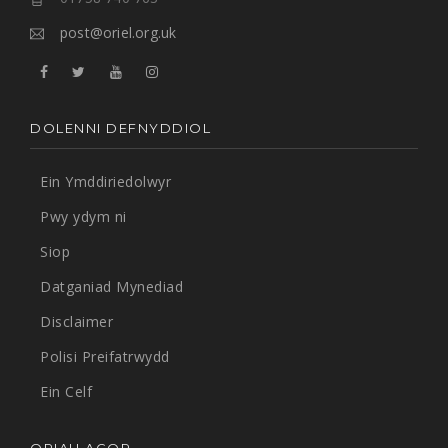
post@oriel.org.uk
DOLENNI DEFNYDDIOL
Ein Ymddiriedolwyr
Pwy ydym ni
Siop
Datganiad Mynediad
Disclaimer
Polisi Preifatrwydd
Ein Celf