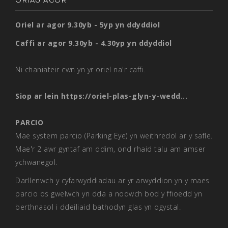
ORIAU AGOR
Oriel ar agor 9.30yb - 5yp yn ddyddiol
Caffi ar agor 9.30yb - 4.30yp yn ddyddiol
Ni chaniateir cwn yn yr oriel na'r caffi.
Siop ar lein
https://oriel-plas-glyn-y-wedd...
PARCIO
Mae system parcio (Parking Eye) yn weithredol ar y safle.
Mae'r 2 awr gyntaf am ddim, ond rhaid talu am amser
ychwanegol.
Darllenwch y cyfarwyddiadau ar yr arwyddion yn y maes
parcio os gwelwch yn dda a nodwch bod y ffioedd yn
berthnasol i ddeiliaid bathodyn glas yn ogystal.