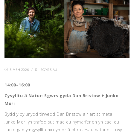
5 MEH 2026
/
SGYRSIAU
14:00–16:00
Cysylltu â Natur: Sgwrs gyda
Dan Bristow
+
Junko
Mori
Bydd y dylunydd tirwedd Dan Bristow a'r artist metal
Junko Mori yn trafod sut mae eu hymarferion yn cael eu
llunio gan ymgysylltu hirdymor â phrosesau naturiol. Trwy