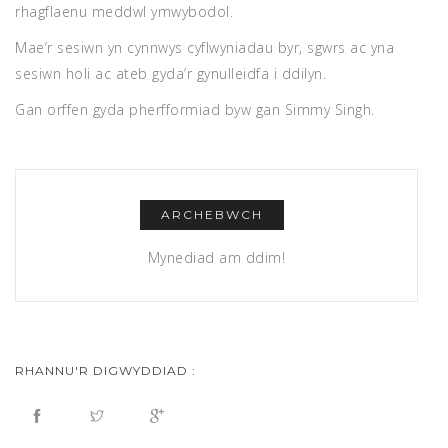
rhagflaenu meddwl ymwybodol.
Mae’r sesiwn yn cynnwys cyflwyniadau byr, sgwrs ac yna
sesiwn holi ac ateb gyda’r gynulleidfa i ddilyn.
Gan orffen gyda pherfformiad byw gan Simmy Singh.
ARCHEBWCH
Mynediad am ddim!
RHANNU'R DIGWYDDIAD :