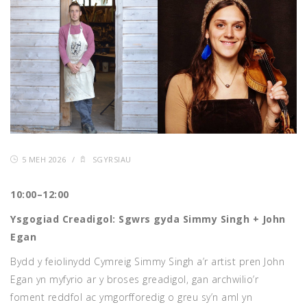
5 MEH 2026
/
SGYRSIAU
10:00–12:00
Ysgogiad Creadigol: Sgwrs gyda
Simmy Singh
+
John
Egan
Bydd y feiolinydd Cymreig Simmy Singh a’r artist pren John
Egan yn myfyrio ar y broses greadigol, gan archwilio’r
foment reddfol ac ymgorfforedig o greu sy’n aml yn