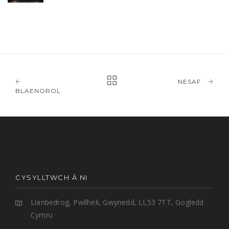
NESAF
BLAENOROL
CYSYLLTWCH Â NI
Llanbedrog, Pwllheli, Gwynedd, LL53 7TT, Gogledd
Cymru