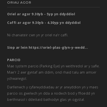
ORIAU AGOR
Oriel ar agor 9.30yb - 5yp yn ddyddiol
Caffi ar agor 9.30yb - 4.30yp yn ddyddiol
Ni chaniateir cwn yn yr oriel na'r caffi.
Siop ar lein
https://oriel-plas-glyn-y-wedd...
PARCIO
Mae system parcio (Parking Eye) yn weithredol ar y safle.
Mae'r 2 awr gyntaf am ddim, ond rhaid talu am amser
ychwanegol.
Darllenwch y cyfarwyddiadau ar yr arwyddion yn y maes
parcio os gwelwch yn dda a nodwch bod y ffioedd yn
berthnasol i ddeiliaid bathodyn glas yn ogystal.