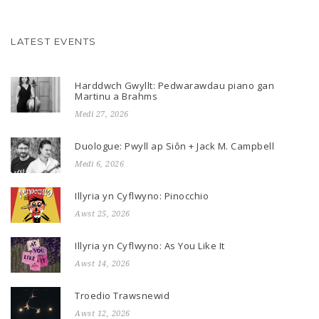
LATEST EVENTS
Harddwch Gwyllt: Pedwarawdau piano gan
Martinu a Brahms
Medi 27, 2026
Duologue: Pwyll ap Siôn + Jack M. Campbell
Medi 6, 2026
Illyria yn Cyflwyno: Pinocchio
Awst 25, 2026
Illyria yn Cyflwyno: As You Like It
Awst 14, 2026
Troedio Trawsnewid
Awst 12, 2026