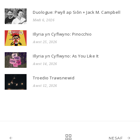
Duologue: Pwyll ap Siôn + Jack M. Campbell
Medi 6, 2026
Illyria yn Cyflwyno: Pinocchio
Awst 25, 2026
Illyria yn Cyflwyno: As You Like It
Awst 14, 2026
Troedio Trawsnewid
Awst 12, 2026
NESAF