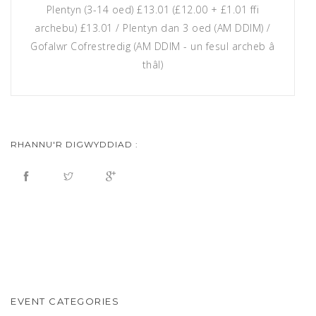
Plentyn (3-14 oed) £13.01 (£12.00 + £1.01 ffi
archebu) £13.01 / Plentyn dan 3 oed (AM DDIM) /
Gofalwr Cofrestredig (AM DDIM - un fesul archeb â
thâl)
RHANNU'R DIGWYDDIAD :
EVENT CATEGORIES