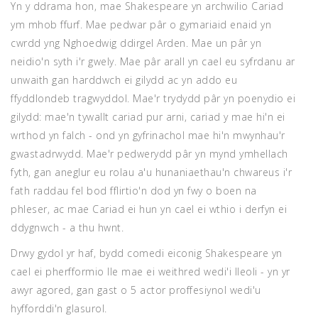
Yn y ddrama hon, mae Shakespeare yn archwilio Cariad
ym mhob ffurf. Mae pedwar pâr o gymariaid enaid yn
cwrdd yng Nghoedwig ddirgel Arden. Mae un pâr yn
neidio'n syth i'r gwely. Mae pâr arall yn cael eu syfrdanu ar
unwaith gan harddwch ei gilydd ac yn addo eu
ffyddlondeb tragwyddol. Mae'r trydydd pâr yn poenydio ei
gilydd: mae'n tywallt cariad pur arni, cariad y mae hi'n ei
wrthod yn falch - ond yn gyfrinachol mae hi'n mwynhau'r
gwastadrwydd. Mae'r pedwerydd pâr yn mynd ymhellach
fyth, gan aneglur eu rolau a'u hunaniaethau'n chwareus i'r
fath raddau fel bod fflirtio'n dod yn fwy o boen na
phleser, ac mae Cariad ei hun yn cael ei wthio i derfyn ei
ddygnwch - a thu hwnt.
Drwy gydol yr haf, bydd comedi eiconig Shakespeare yn
cael ei pherfformio lle mae ei weithred wedi'i lleoli - yn yr
awyr agored, gan gast o 5 actor proffesiynol wedi'u
hyfforddi'n glasurol.