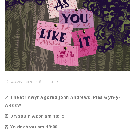
14 AWST 2026
/
THEATR
📍 Theatr Awyr Agored John Andrews, Plas Glyn-y-
Weddw
⏰ Drysau'n Agor am 18:15
⏰ Yn dechrau am 19:00