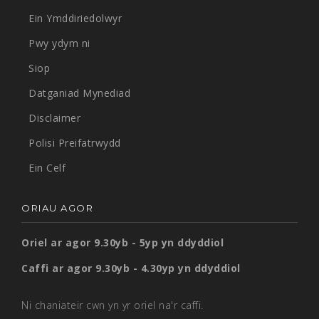
Ein Ymddiriedolwyr
Pwy ydym ni
Siop
Datganiad Mynediad
Disclaimer
Polisi Preifatrwydd
Ein Celf
ORIAU AGOR
Oriel ar agor 9.30yb - 5yp yn ddyddiol
Caffi ar agor 9.30yb - 4.30yp yn ddyddiol
Ni chaniateir cwn yn yr oriel na'r caffi.