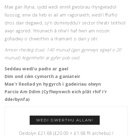
Mae gan Illyria, sydd wedi ennill gwobrau rhyngwladol
lluosog, enw da heb ei ail am ragoriaeth, wedi'i ffurfio
dros dair degawd, sy'n dominyddu'r sector theatr teithiol
awyr agored. Ymunwch â nhw'r haf hwn am noson
gofiadwy o chwerthin a rhamant o dan y sêr.
Amser rhedeg (tua): 140 munud (gan gynnwys egwyl o 20
munud) Argymhellir ar gyfer pob oed.
Seddau wedi'u padio ar gael
Dim ond cŵn cymorth a ganiateir
Mae'r lleoliad yn hygyrch i gadeiriau olwyn
Parcio Am Ddim (Cyflwynwch eich plât rhif i'r
dderbynfa)
WEDI GWERTHU ALLAN!
Oedolyn £21.68 (£20.00 + £1.68 ffi archebu) /