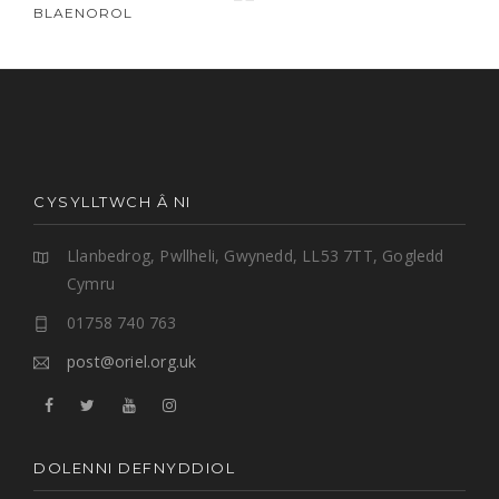
BLAENOROL
CYSYLLTWCH Â NI
Llanbedrog, Pwllheli, Gwynedd, LL53 7TT, Gogledd
Cymru
01758 740 763
post@oriel.org.uk
DOLENNI DEFNYDDIOL