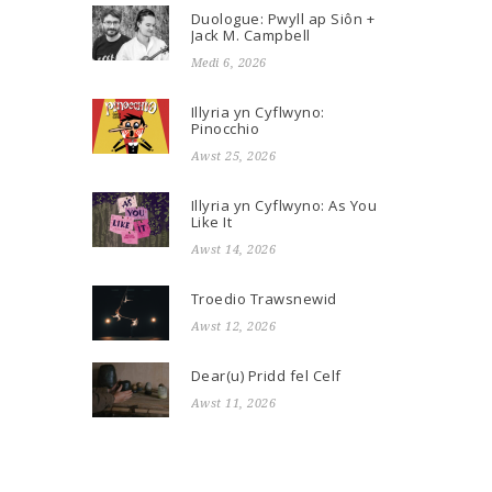
Duologue: Pwyll ap Siôn +
Jack M. Campbell
Medi 6, 2026
Illyria yn Cyflwyno:
Pinocchio
Awst 25, 2026
Illyria yn Cyflwyno: As You
Like It
Awst 14, 2026
Troedio Trawsnewid
Awst 12, 2026
Dear(u) Pridd fel Celf
Awst 11, 2026