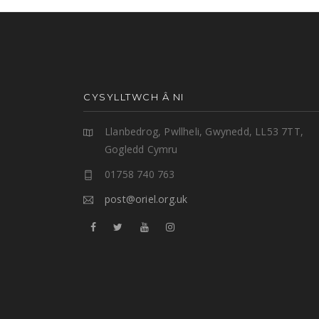
CYSYLLTWCH Â NI
Llanbedrog, Pwllheli, Gwynedd, LL53 7TT,
Gogledd Cymru
01758 740 763
post@oriel.org.uk