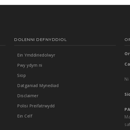
DOLENNI DEFNYDDIOL
O
Or
Ein Ymddiriedolwyr
Ca
Pwy ydym ni
Siop
Ni 
Datganiad Mynediad
Si
Disclaimer
Polisi Preifatrwydd
PA
Ein Celf
Ma
sa