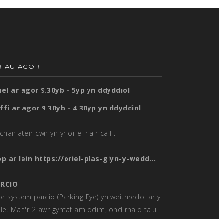
RIAU AGOR
iel ar agor 9.30yb - 5yp yn ddyddiol
ffi ar agor 9.30yb - 4.30yp yn ddyddiol
chaniateir cwn yn yr oriel na'r caffi.
op ar lein
https://oriel-plas-glyn-y-wedd...
RCIO
e system parcio (Parking Eye) yn weithredol ar y
fle. Mae'r 2 awr gyntaf am ddim, ond rhaid talu