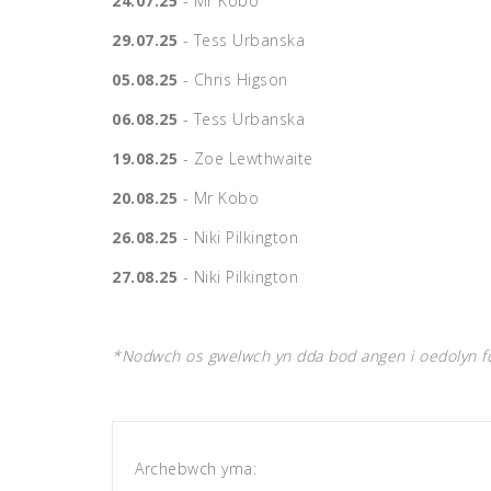
24.07.25
- Mr Kobo
29.07.25
- Tess Urbanska
05.08.25
- Chris Higson
06.08.25
- Tess Urbanska
19.08.25
- Zoe Lewthwaite
20.08.25
- Mr Kobo
26.08.25
- Niki Pilkington
27.08.25
- Niki Pilkington
*Nodwch os gwelwch yn dda bod angen i oedolyn fod
Archebwch yma: