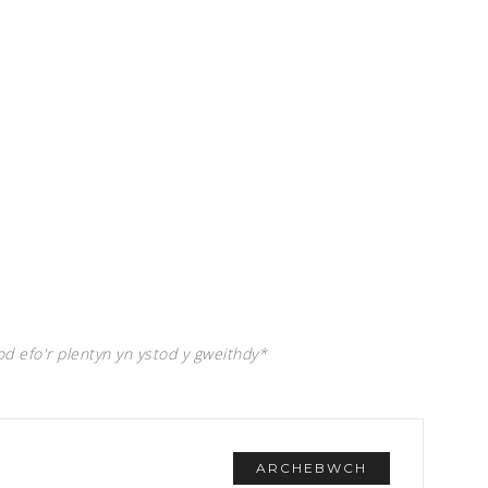
 efo'r plentyn yn ystod y gweithdy*
ARCHEBWCH