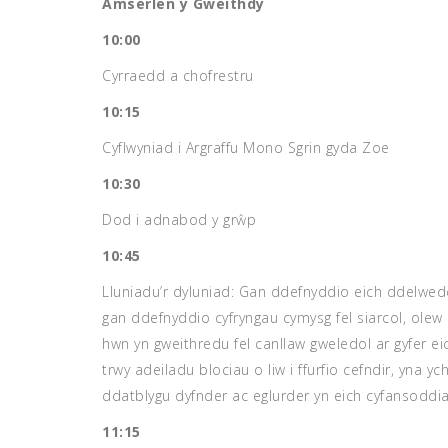
Amserlen y Gweithdy
10:00
Cyrraedd a chofrestru
10:15
Cyflwyniad i Argraffu Mono Sgrin gyda Zoe
10:30
Dod i adnabod y grŵp
10:45
Lluniadu’r dyluniad: Gan ddefnyddio eich ddelwed
gan ddefnyddio cyfryngau cymysg fel siarcol, olew 
hwn yn gweithredu fel canllaw gweledol ar gyfer e
trwy adeiladu blociau o liw i ffurfio cefndir, yna 
ddatblygu dyfnder ac eglurder yn eich cyfansoddi
11:15