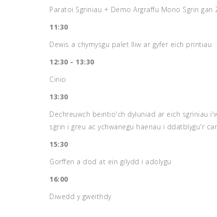
Paratoi Sgriniau + Demo Argraffu Mono Sgrin gan
11:30
Dewis a chymysgu palet lliw ar gyfer eich printiau
12:30 - 13:30
Cinio
13:30
Dechreuwch beintio'ch dyluniad ar eich sgriniau i'
sgrin i greu ac ychwanegu haenau i ddatblygu'r can
15:30
Gorffen a dod at ein gilydd i adolygu
16:00
Diwedd y gweithdy