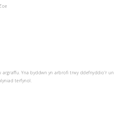
 Zoe
w argraffu. Yna byddwn yn arbrofi trwy ddefnyddio'r un
lyniad terfynol.