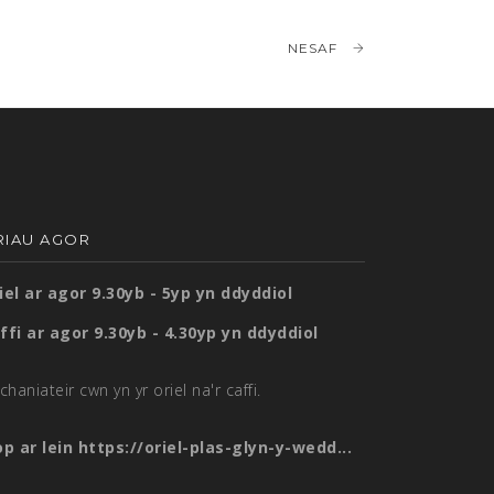
NESAF
RIAU AGOR
iel ar agor 9.30yb - 5yp yn ddyddiol
ffi ar agor 9.30yb - 4.30yp yn ddyddiol
chaniateir cwn yn yr oriel na'r caffi.
op ar lein
https://oriel-plas-glyn-y-wedd...