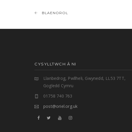
BLAENOROL
CYSYLLTWCH Â NI
Llanbedrog, Pwllheli, Gwynedd, LL53 7TT,
Gogledd Cymru
01758 740 763
post@oriel.org.uk