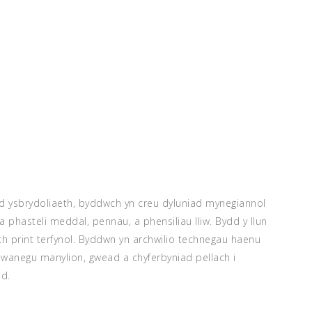
d ysbrydoliaeth, byddwch yn creu dyluniad mynegiannol
a phasteli meddal, pennau, a phensiliau lliw. Bydd y llun
ich print terfynol. Byddwn yn archwilio technegau haenu
ychwanegu manylion, gwead a chyferbyniad pellach i
ad.