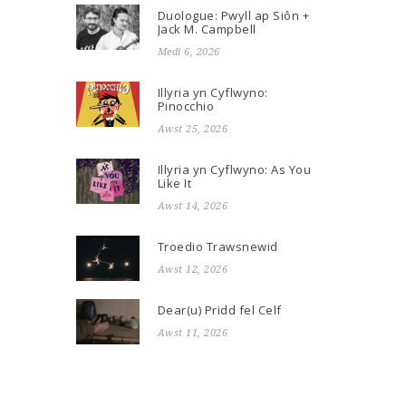
Duologue: Pwyll ap Siôn +
Jack M. Campbell
Medi 6, 2026
Illyria yn Cyflwyno:
Pinocchio
Awst 25, 2026
Illyria yn Cyflwyno: As You
Like It
Awst 14, 2026
Troedio Trawsnewid
Awst 12, 2026
Dear(u) Pridd fel Celf
Awst 11, 2026