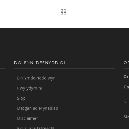
DOLENNI DEFNYDDIOL
O
Or
Ein Ymddiriedolwyr
Ca
Pwy ydym ni
Siop
Ni 
Datganiad Mynediad
Si
Disclaimer
Polisi Preifatrwydd