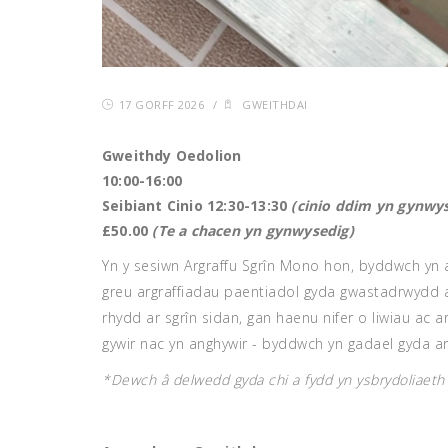
17 GORFF 2026
/
GWEITHDAI
Gweithdy Oedolion
10:00-16:00
Seibiant Cinio 12:30-13:30
(cinio ddim yn gynwys
£50.00
(Te a chacen yn gynwysedig)
Yn y sesiwn Argraffu Sgrîn Mono hon, byddwch yn ar
greu argraffiadau paentiadol gyda gwastadrwydd ar
rhydd ar sgrîn sidan, gan haenu nifer o liwiau ac
gywir nac yn anghywir - byddwch yn gadael gyda arg
*Dewch â delwedd gyda chi a fydd yn ysbrydoliaeth i'