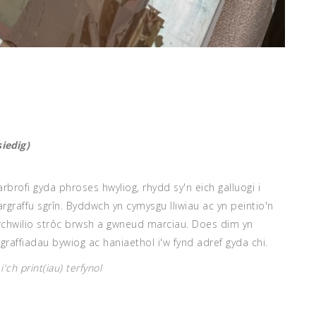
iedig)
brofi gyda phroses hwyliog, rhydd sy'n eich galluogi i
graffu sgrîn. Byddwch yn cymysgu lliwiau ac yn peintio'n
 archwilio strôc brwsh a gwneud marciau. Does dim yn
raffiadau bywiog ac haniaethol i'w fynd adref gyda chi.
ch print(iau) terfynol