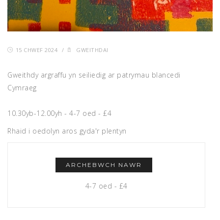
15 CHWEF 2024
/
GWEITHDAI
Gweithdy argraffu yn seiliedig ar patrymau blancedi
Cymraeg
10.30yb-12.00yh - 4-7 oed - £4
Rhaid i oedolyn aros gyda'r plentyn
ARCHEBWCH NAWR
4-7 oed - £4