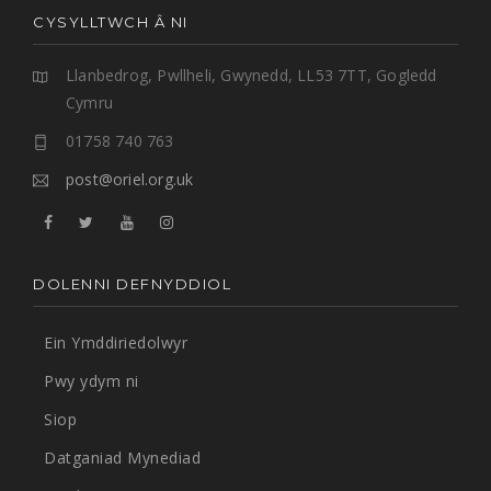
CYSYLLTWCH Â NI
Llanbedrog, Pwllheli, Gwynedd, LL53 7TT, Gogledd
Cymru
01758 740 763
post@oriel.org.uk
DOLENNI DEFNYDDIOL
Ein Ymddiriedolwyr
Pwy ydym ni
Siop
Datganiad Mynediad