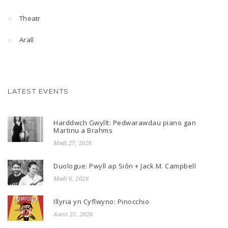
Theatr
Arall
LATEST EVENTS
Harddwch Gwyllt: Pedwarawdau piano gan
Martinu a Brahms
Medi 27, 2026
Duologue: Pwyll ap Siôn + Jack M. Campbell
Medi 6, 2026
Illyria yn Cyflwyno: Pinocchio
Awst 25, 2026