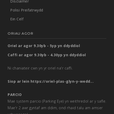
Disclaimer
Polisi Preifatrwydd
Ein Celf
ORIAU AGOR
Oriel ar agor 9.30yb - 5yp yn ddyddiol
Caffi ar agor 9.30yb - 4.30yp yn ddyddiol
Ni chaniateir cwn yn yr oriel na'r caffi.
Siop ar lein
https://oriel-plas-glyn-y-wedd...
PARCIO
Mae system parcio (Parking Eye) yn weithredol ar y safle.
Mae'r 2 awr gyntaf am ddim, ond rhaid talu am amser