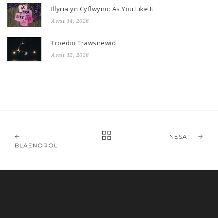
Illyria yn Cyflwyno: As You Like It
Awst 14, 2026
Troedio Trawsnewid
Awst 12, 2026
NESAF
BLAENOROL