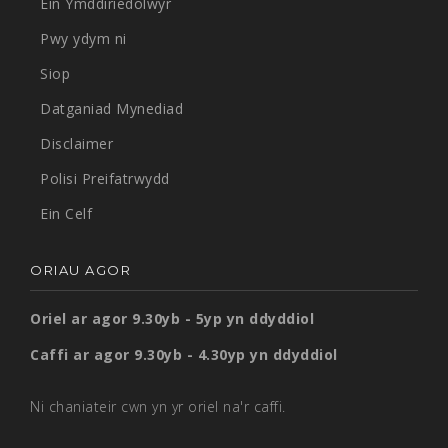
Ein Ymddiriedolwyr
Pwy ydym ni
Siop
Datganiad Mynediad
Disclaimer
Polisi Preifatrwydd
Ein Celf
ORIAU AGOR
Oriel ar agor 9.30yb - 5yp yn ddyddiol
Caffi ar agor 9.30yb - 4.30yp yn ddyddiol
Ni chaniateir cwn yn yr oriel na'r caffi.