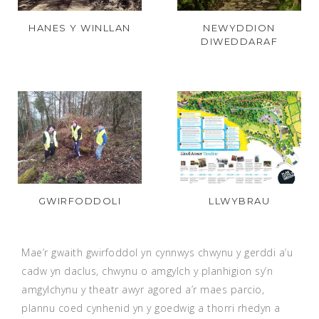
HANES Y WINLLAN
NEWYDDION
DIWEDDARAF
GWIRFODDOLI
LLWYBRAU
Mae’r gwaith gwirfoddol yn cynnwys chwynu y gerddi a’u
cadw yn daclus, chwynu o amgylch y planhigion sy’n
amgylchynu y theatr awyr agored a’r maes parcio,
plannu coed cynhenid yn y goedwig a thorri rhedyn a