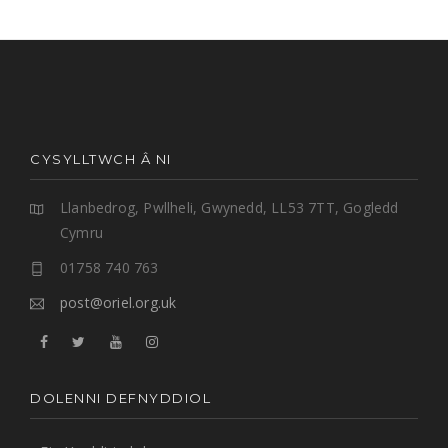
CYSYLLTWCH Â NI
Llanbedrog, Pwllheli, Gwynedd, LL53 7TT, Gogledd
Cymru
01758 740 763
post@oriel.org.uk
DOLENNI DEFNYDDIOL