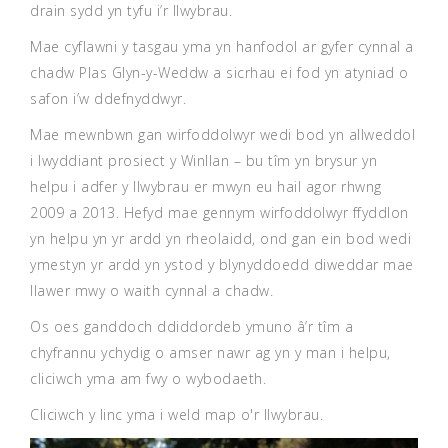
drain sydd yn tyfu i’r llwybrau.
Mae cyflawni y tasgau yma yn hanfodol ar gyfer cynnal a
chadw Plas Glyn-y-Weddw a sicrhau ei fod yn atyniad o
safon i’w ddefnyddwyr.
Mae mewnbwn gan wirfoddolwyr wedi bod yn allweddol
i lwyddiant prosiect y Winllan – bu tîm yn brysur yn
helpu i adfer y llwybrau er mwyn eu hail agor rhwng
2009 a 2013. Hefyd mae gennym wirfoddolwyr ffyddlon
yn helpu yn yr ardd yn rheolaidd, ond gan ein bod wedi
ymestyn yr ardd yn ystod y blynyddoedd diweddar mae
llawer mwy o waith cynnal a chadw.
Os oes ganddoch ddiddordeb ymuno â’r tîm a
chyfrannu ychydig o amser nawr ag yn y man i helpu,
cliciwch yma am fwy o wybodaeth.
Cliciwch y
linc yma
i weld map o'r llwybrau.