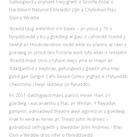
Galluogwyd y pryniant trwy grant o Gronfa Ardal o
Harddwch Naturiol Eithriadol Llŷn a Chyfeillion Plas
Glyn-y-Weddw.
‘Roedd tasg anferthol o’n blaen – yn ystod y 70 o
flynyddoedd y bu y goedwig ar gau i’r cyhoedd ‘roedd y
llawryf a’r rhododendron oedd wedi eu plannu ar lawr y
goedwig yn ystod oes Fictoria wedi tyfu allan o reolaeth.
‘Roedd rhaid clirio y tyfiant dwys yma er mwyn ail
ddarganfod y llwybrau, galluogwyd y gwaith yma trwy
gyllid gan Gyngor Cefn Gwlad Cymru ynghyd a chytundeb
chwistrellu chwyn laddwyr yn flynyddol.
Yn 2011 datblygwyd maes parcio mewn rhan o’r
goedwig i wasanaethu y Plas a’r Winllan. Y flwyddyn
ganlynol, adeiladwyd theatre awyr agored yn y goedwig,
mae hi wedi ei henwi yn ‘Theatr John Andrews’ i
gydnabod cefnogaeth y diweddar John Andrews i Blas
Glyn-y-Weddw dros nifer o flynyddoedd.