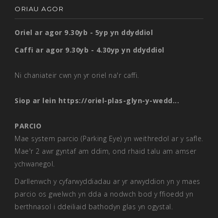
ORIAU AGOR
Oriel ar agor 9.30yb - 5yp yn ddyddiol
Caffi ar agor 9.30yb - 4.30yp yn ddyddiol
Ni chaniateir cwn yn yr oriel na'r caffi.
Siop ar lein
https://oriel-plas-glyn-y-wedd...
PARCIO
Mae system parcio (Parking Eye) yn weithredol ar y safle.
Mae'r 2 awr gyntaf am ddim, ond rhaid talu am amser
ychwanegol.
Darllenwch y cyfarwyddiadau ar yr arwyddion yn y maes
parcio os gwelwch yn dda a nodwch bod y ffioedd yn
berthnasol i ddeiliaid bathodyn glas yn ogystal.