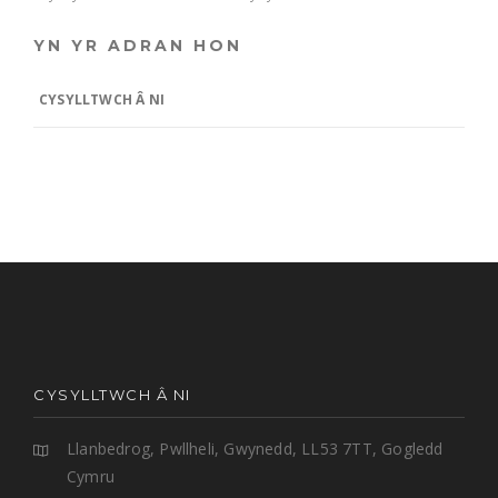
YN YR ADRAN HON
CYSYLLTWCH Â NI
CYSYLLTWCH Â NI
Llanbedrog, Pwllheli, Gwynedd, LL53 7TT, Gogledd
Cymru