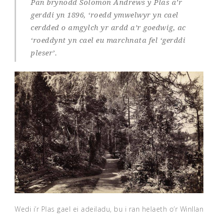
Pan brynodd Solomon Andrews y Plas a’r
gerddi yn 1896, ‘roedd ymwelwyr yn cael
cerdded o amgylch yr ardd a’r goedwig, ac
‘roeddynt yn cael eu marchnata fel ‘gerddi
pleser’.
Wedi i’r Plas gael ei adeiladu, bu i ran helaeth o’r Winllan