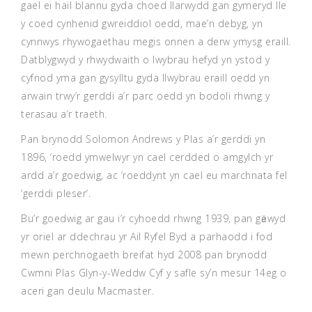
gael ei hail blannu gyda choed llarwydd gan gymeryd lle
y coed cynhenid gwreiddiol oedd, mae’n debyg, yn
cynnwys rhywogaethau megis onnen a derw ymysg eraill.
Datblygwyd y rhwydwaith o lwybrau hefyd yn ystod y
cyfnod yma gan gysylltu gyda llwybrau eraill oedd yn
arwain trwy’r gerddi a’r parc oedd yn bodoli rhwng y
terasau a’r traeth.
Pan brynodd Solomon Andrews y Plas a’r gerddi yn
1896, ‘roedd ymwelwyr yn cael cerdded o amgylch yr
ardd a’r goedwig, ac ‘roeddynt yn cael eu marchnata fel
‘gerddi pleser’.
Bu’r goedwig ar gau i’r cyhoedd rhwng 1939, pan gӓewyd
yr oriel ar ddechrau yr Ail Ryfel Byd a parhaodd i fod
mewn perchnogaeth breifat hyd 2008 pan brynodd
Cwmni Plas Glyn-y-Weddw Cyf y safle sy’n mesur 14eg o
aceri gan deulu Macmaster.