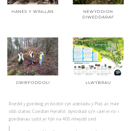
HANES Y WINLLAN
NEWYDDION
DIWEDDARAF
GWIRFODDOLI
LLWYBRAU
Roedd y goedwig yn bodoli cyn adeiladu y Plas ac mae
iddi statws Coedlan Hynafol, dynodiad sy’n cael ei roi i
goedlanau sydd yn hŷn na 400 mlwydd oed.