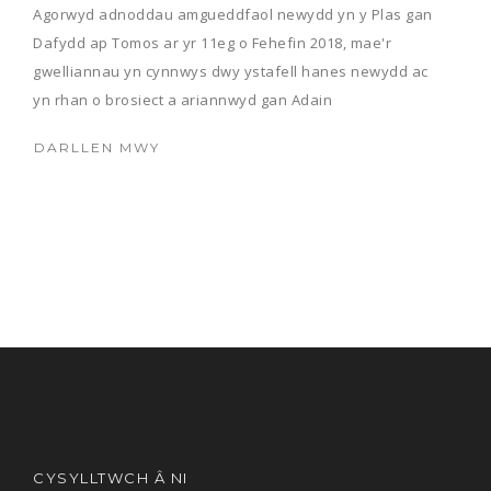
Agorwyd adnoddau amgueddfaol newydd yn y Plas gan
Dafydd ap Tomos ar yr 11eg o Fehefin 2018, mae'r
gwelliannau yn cynnwys dwy ystafell hanes newydd ac
yn rhan o brosiect a ariannwyd gan Adain
Amgueddfeydd, Archifau a Llyfrgelloedd Llywodraeth
DARLLEN MWY
Cymru.
Ymhlith y datblygiadau mae adnoddau dehongli newydd
ar gyfer hanes y tŷ a’r ardal leol, gwella amodau
amgylcheddol er mwyn arddangos eitemau hanesyddol,
creu gwell darpariaeth ar gyfer gweithdai celf a system
storio celf arbenigol newydd.
Mae’r ddwy ystafell ar lawr cyntaf yr Oriel a
ddefnyddiwyd fel swyddfeydd, wedi eu trawsnewid yn
ofodau amgueddfaol ar gyfer dehongli hanes y tŷ a’r
ardal. O ganlyniad, mae tair ystafell ar lawr cyntaf y Plas
wedi eu neilltuo ar gyfer arddangosfeydd a dehongli
CYSYLLTWCH Â NI