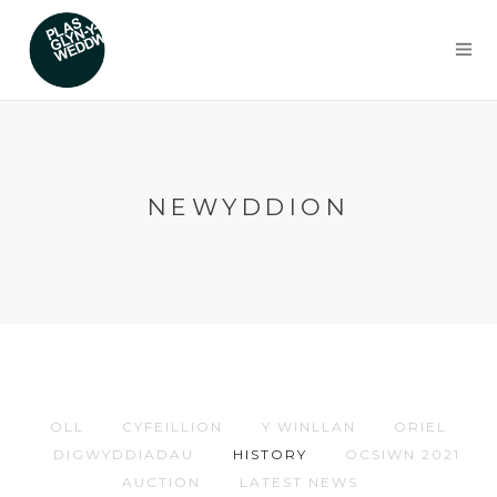
NEWYDDION
OLL
CYFEILLION
Y WINLLAN
ORIEL
DIGWYDDIADAU
HISTORY
OCSIWN 2021
AUCTION
LATEST NEWS