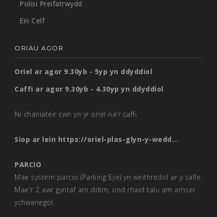
Polisi Preifatrwydd
Mae system awyru a gwydr eilaidd wedi'u gosod yn y
Ein Celf
ddwy ystafell er mwyn sicrhau fod yr amodau
amgylcheddol yn cael eu cadw o fewn y paramedrau
ORIAU AGOR
cywir wrth arddangos eitemau amgueddfaol ar fenthyg o
sefydliadau eraill. Mae sgrȋn ddigidol wedi'i gosod ym
Oriel ar agor 9.30yb - 5yp yn ddyddiol
mhob ystafell amgueddfaol fel y gall ymwelwyr edrych
ar hen luniau wedi eu digideiddio, cyfweliadau fideo,
Caffi ar agor 9.30yb - 4.30yp yn ddyddiol
ffilmiau a dogfennau.
Ni chaniateir cwn yn yr oriel na'r caffi.
Mae system golau trac sy’n pylu wedi ei osod yn yr
Ystafell Madryn newydd, gan alluogi y golau i gael ei
Siop ar lein
https://oriel-plas-glyn-y-wedd...
gadw o fewn y lefelau cywir ar gyfer arddangos
portreadau. Mae goleuadau LED wedi'u gosod yn y
PARCIO
cabinedau yn yr Ystafell Andrews gan drawsffurfio y
Mae system parcio (Parking Eye) yn weithredol ar y safle.
casgliad arbennig yma yn weledol.
Mae'r 2 awr gyntaf am ddim, ond rhaid talu am amser
Yr ochr arall i’r grisiau ar y llawr cyntaf mae ystafell
ychwanegol.
wedi'i huwchraddio er mwyn cynnal gweithdai celf i blant