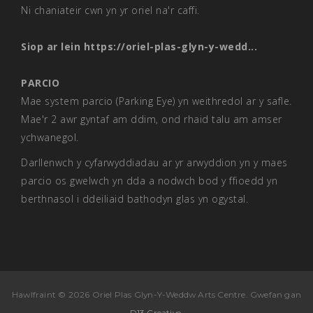
Ni chaniateir cwn yn yr oriel na'r caffi.
Siop ar lein
https://oriel-plas-glyn-y-wedd...
PARCIO
Mae system parcio (Parking Eye) yn weithredol ar y safle.
Mae'r 2 awr gyntaf am ddim, ond rhaid talu am amser
ychwanegol.
Darllenwch y cyfarwyddiadau ar yr arwyddion yn y maes
parcio os gwelwch yn dda a nodwch bod y ffioedd yn
berthnasol i ddeiliaid bathodyn glas yn ogystal.
Hawlfraint © 2026 Oriel Plas Glyn-Y-Weddw Arts Centre. Gwefan gan
D13 Creative
.