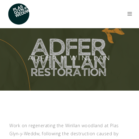
ADFER Y WINLLAN
Work on regenerating the Winllan woodland at Plas
Glyn-y-Weddw, following the destruction caused by