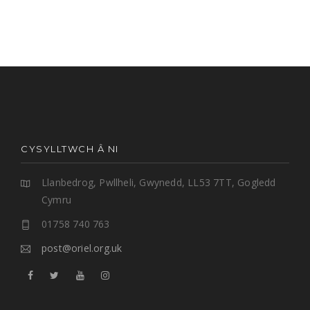
CYSYLLTWCH Â NI
Llanbedrog, Pwllheli, Gwynedd, LL53 7TT, Gogledd
Cymru
01758 740 763
post@oriel.org.uk