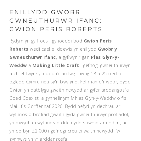
ENILLYDD GWOBR
GWNEUTHURWR IFANC:
GWION PERIS ROBERTS
Rydym yn gyffrous i gyhoeddi bod
Gwion Peris
Roberts
wedi cael ei ddewis yn enillydd
Gwobr y
Gwneuthurwr Ifanc
, a gyflwynir gan
Plas Glyn-y-
Weddw
a
Making Little Craft
i gefnogi gwneuthurwyr
a chrefftwyr sy'n dod i'r amlwg rhwng 18 a 25 oed o
ogledd Cymru neu sy'n byw yno. Fel rhan o'r wobr, bydd
Gwion yn datblygu gwaith newydd ar gyfer arddangosfa
Coed Coexist, a gynhelir ym Mhlas Glyn-y-Weddw o fis
Mai i fis Gorffennaf 2026. Bydd hefyd yn dechrau ar
wythnos o brofiad gwaith gyda gwneuthurwyr profiadol,
yn mwynhau wythnos o ddefnydd stiwdio am ddim, ac
yn derbyn £2,000 i gefnogi creu ei waith newydd i'w
gynnwys yn yr arddangosfa.