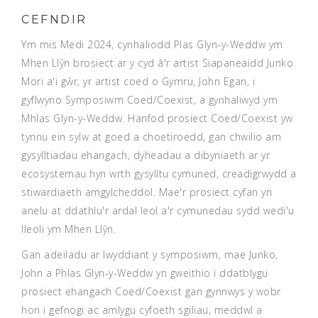
CEFNDIR
Ym mis Medi 2024, cynhaliodd Plas Glyn-y-Weddw ym
Mhen Llŷn brosiect ar y cyd â'r artist Siapaneaidd Junko
Mori a'i gŵr, yr artist coed o Gymru, John Egan, i
gyflwyno
Symposiwm Coed/Coexist
, a gynhaliwyd ym
Mhlas Glyn-y-Weddw. Hanfod prosiect Coed/Coexist yw
tynnu ein sylw at goed a choetiroedd, gan chwilio am
gysylltiadau ehangach, dyheadau a dibyniaeth ar yr
ecosystemau hyn wrth gysylltu cymuned, creadigrwydd a
stiwardiaeth amgylcheddol. Mae'r prosiect cyfan yn
anelu at ddathlu'r ardal leol a'r cymunedau sydd wedi'u
lleoli ym Mhen Llŷn.
Gan adeiladu ar lwyddiant y symposiwm, mae Junko,
John a Phlas Glyn-y-Weddw yn gweithio i ddatblygu
prosiect ehangach Coed/Coexist gan gynnwys y wobr
hon i gefnogi ac amlygu cyfoeth sgiliau, meddwl a