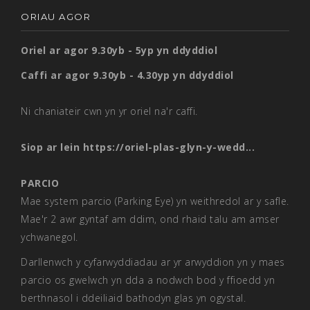
ORIAU AGOR
Oriel ar agor 9.30yb - 5yp yn ddyddiol
Caffi ar agor 9.30yb - 4.30yp yn ddyddiol
Ni chaniateir cwn yn yr oriel na'r caffi.
Siop ar lein
https://oriel-plas-glyn-y-wedd...
PARCIO
Mae system parcio (Parking Eye) yn weithredol ar y safle.
Mae'r 2 awr gyntaf am ddim, ond rhaid talu am amser
ychwanegol.
Darllenwch y cyfarwyddiadau ar yr arwyddion yn y maes
parcio os gwelwch yn dda a nodwch bod y ffioedd yn
berthnasol i ddeiliaid bathodyn glas yn ogystal.