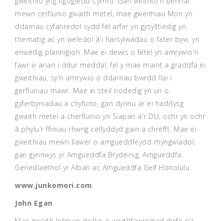
gweithio yng ngogledd Cymru. Gan weithio'n bennaf
mewn cerflunio gwaith metel, mae gweithiau Mori yn
ddarnau cyfanredol sydd fel arfer yn gysylltiedig yn
thematig ac yn weledol â'i harsylwadau o fater byw, yn
enwedig planhigion. Mae ei dewis o fetel yn amrywio'n
fawr o arian i ddur meddal, fel y mae maint a graddfa ei
gweithiau, sy'n amrywio o ddarnau bwrdd llai i
gerfluniau mawr. Mae ei steil nodedig yn un o
gyferbyniadau a chyfuno, gan dynnu ar ei haddysg
gwaith metel a cherflunio yn Siapan a'r DU, ochr yn ochr
â phylu'r ffiniau rhwng celfyddyd gain a chrefft. Mae ei
gweithiau mewn llawer o amgueddfeydd rhyngwladol,
gan gynnwys yr Amgueddfa Brydeinig, Amgueddfa
Genedlaethol yr Alban ac Amgueddfa Gelf Honolulu.
www.junkomori.com
John Egan
Mae gwaith John yn deillio o werthfawrogiad dwfn o'r