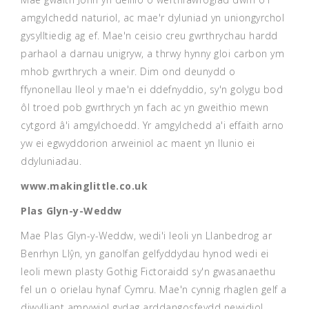
amgylchedd naturiol, ac mae'r dyluniad yn uniongyrchol
gysylltiedig ag ef. Mae'n ceisio creu gwrthrychau hardd
parhaol a darnau unigryw, a thrwy hynny gloi carbon ym
mhob gwrthrych a wneir. Dim ond deunydd o
ffynonellau lleol y mae'n ei ddefnyddio, sy'n golygu bod
ôl troed pob gwrthrych yn fach ac yn gweithio mewn
cytgord â'i amgylchoedd. Yr amgylchedd a'i effaith arno
yw ei egwyddorion arweiniol ac maent yn llunio ei
ddyluniadau.
www.makinglittle.co.uk
Plas Glyn-y-Weddw
Mae Plas Glyn-y-Weddw, wedi'i leoli yn Llanbedrog ar
Benrhyn Llŷn, yn ganolfan gelfyddydau hynod wedi ei
leoli mewn plasty Gothig Fictoraidd sy'n gwasanaethu
fel un o orielau hynaf Cymru. Mae'n cynnig rhaglen gelf a
diwylliant amrywiol gydag arddangosfeydd newidiol,