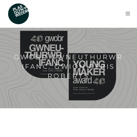
GWOBR GWNEUTHURWR
IFANC: GWION PERIS
ROBERTS