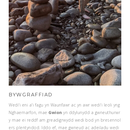
BYWGRAFFIAD
Wedi'i eni a'i fagu yn Waunfawr ac yn awr wedi'i leoli yng
Nghaernarfon, mae
Gwion
yn ddylunydd a gwneuthurwr
y mae ei reddf am greadigrwydd wedi bod yn bresennol
ers plentyndod. Iddo ef, mae gwneud ac adeiladu wedi