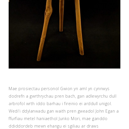
Mae prosiectau personol Gwion yn aml yn cynnwys
dodrefn a gwrthrychau pren bach, gan adlewyrchu dull
arbrofol wrth iddo barhau i fireinio ei arddull unigol.
Wedi'i ddylanwadu gan waith pren gweadol John Egan a
ffurfiau metel haniaethol Junko Mori, mae ganddo
ddiddordeb mewn ehangu ei sgiliau ar draws