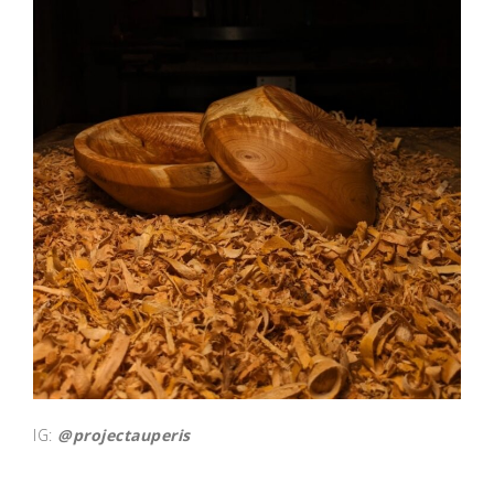
IG:
@projectauperis