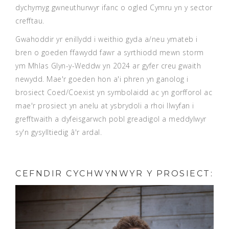
dychymyg gwneuthurwyr ifanc o ogled Cymru yn y sector
crefftau.
Gwahoddir yr enillydd i weithio gyda a/neu ymateb i
bren o goeden ffawydd fawr a syrthiodd mewn storm
ym Mhlas Glyn-y-Weddw yn 2024 ar gyfer creu gwaith
newydd. Mae'r goeden hon a'i phren yn ganolog i
brosiect Coed/Coexist yn symbolaidd ac yn gorfforol ac
mae'r prosiect yn anelu at ysbrydoli a rhoi llwyfan i
grefftwaith a dyfeisgarwch pobl greadigol a meddylwyr
sy'n gysylltiedig â'r ardal.
CEFNDIR CYCHWYNWYR Y PROSIECT: