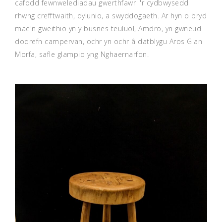
cafodd fewnwelediadau gwerthfawr i'r cydbwysedd
rhwng crefftwaith, dylunio, a swyddogaeth. Ar hyn o bryd
mae'n gweithio yn y busnes teuluol, Amdro, yn gwneud
dodrefn campervan, ochr yn ochr â datblygu Aros Glan
Morfa, safle glampio yng Nghaernarfon.