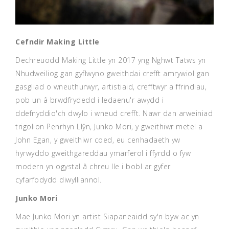
Cefndir Making Little
Dechreuodd Making Little yn 2017 yng Nghwt Tatws yn
Nhudweiliog gan gyflwyno gweithdai crefft amrywiol gan
gasgliad o wneuthurwyr, artistiaid, crefftwyr a ffrindiau,
pob un â brwdfrydedd i ledaenu'r awydd i
ddefnyddio'ch dwylo i wneud crefft. Nawr dan arweiniad
trigolion Penrhyn Llŷn, Junko Mori, y gweithiwr metel a
John Egan, y gweithiwr coed, eu cenhadaeth yw
hyrwyddo gweithgareddau ymarferol i ffyrdd o fyw
modern yn ogystal â chreu lle i bobl ar gyfer
cyfarfodydd diwylliannol.
Junko Mori
Mae Junko Mori yn artist Siapaneaidd sy'n byw ac yn