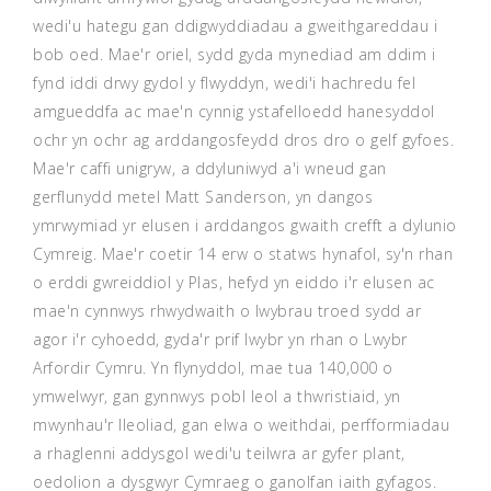
wedi'u hategu gan ddigwyddiadau a gweithgareddau i
bob oed. Mae'r oriel, sydd gyda mynediad am ddim i
fynd iddi drwy gydol y flwyddyn, wedi'i hachredu fel
amgueddfa ac mae'n cynnig ystafelloedd hanesyddol
ochr yn ochr ag arddangosfeydd dros dro o gelf gyfoes.
Mae'r caffi unigryw, a ddyluniwyd a'i wneud gan
gerflunydd metel Matt Sanderson, yn dangos
ymrwymiad yr elusen i arddangos gwaith crefft a dylunio
Cymreig. Mae'r coetir 14 erw o statws hynafol, sy'n rhan
o erddi gwreiddiol y Plas, hefyd yn eiddo i'r elusen ac
mae'n cynnwys rhwydwaith o lwybrau troed sydd ar
agor i'r cyhoedd, gyda'r prif lwybr yn rhan o Lwybr
Arfordir Cymru. Yn flynyddol, mae tua 140,000 o
ymwelwyr, gan gynnwys pobl leol a thwristiaid, yn
mwynhau'r lleoliad, gan elwa o weithdai, perfformiadau
a rhaglenni addysgol wedi'u teilwra ar gyfer plant,
oedolion a dysgwyr Cymraeg o ganolfan iaith gyfagos.