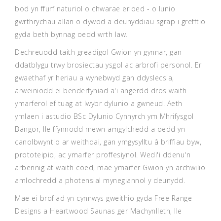
bod yn ffurf naturiol o chwarae erioed - o lunio
gwrthrychau allan o dywod a deunyddiau sgrap i grefftio
gyda beth bynnag oedd wrth law.
Dechreuodd taith greadigol Gwion yn gynnar, gan
ddatblygu trwy brosiectau ysgol ac arbrofi personol. Er
gwaethaf yr heriau a wynebwyd gan ddyslecsia,
arweiniodd ei benderfyniad a'i angerdd dros waith
ymarferol ef tuag at lwybr dylunio a gwneud. Aeth
ymlaen i astudio BSc Dylunio Cynnyrch ym Mhrifysgol
Bangor, lle ffynnodd mewn amgylchedd a oedd yn
canolbwyntio ar weithdai, gan ymgysylltu â briffiau byw,
prototeipio, ac ymarfer proffesiynol. Wedi'i ddenu'n
arbennig at waith coed, mae ymarfer Gwion yn archwilio
amlochredd a photensial mynegiannol y deunydd.
Mae ei brofiad yn cynnwys gweithio gyda Free Range
Designs a Heartwood Saunas ger Machynlleth, lle