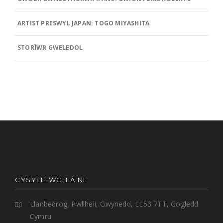
ARTIST PRESWYL JAPAN: TOGO MIYASHITA
STORÏWR GWELEDOL
CYSYLLTWCH Â NI
Llanbedrog, Pwllheli, Gwynedd, LL53 7TT, Gogledd
Cymru