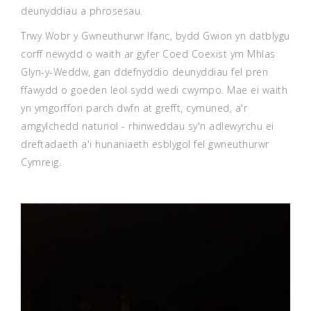
deunyddiau a phrosesau.
Trwy Wobr y Gwneuthurwr Ifanc, bydd Gwion yn datblygu
corff newydd o waith ar gyfer Coed Coexist ym Mhlas
Glyn-y-Weddw, gan ddefnyddio deunyddiau fel pren
ffawydd o goeden leol sydd wedi cwympo. Mae ei waith
yn ymgorffori parch dwfn at grefft, cymuned, a'r
amgylchedd naturiol - rhinweddau sy'n adlewyrchu ei
dreftadaeth a'i hunaniaeth esblygol fel gwneuthurwr
Cymreig.