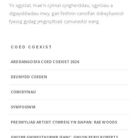
Yn ogystal, mae'n cynnal cyngherddau, sgyrsiau a
digwyddiadau mwy, gan feithrin canolfan ddiwylliannol
fywiog gydag ymgysylltiad cymunedol eang.
COED COEXIST
ARDDANGOSFA COED COEXIST 2026
DEUNYDD COEDEN
COMISIYNAU
SYMPOSIWM
PRESWYLIAD ARTISIT CYMREIG YN SIAPAN: RAE WOODS
GWOBR GWNEUTHURWR IFANC: GWION PERIS ROBERTS