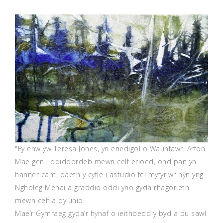
"Fy enw yw Teresa Jones, yn enedigol o Waunfawr, Arfon.
Mae gen i ddiddordeb mewn celf erioed, ond pan yn
hanner cant, daeth y cyfle i astudio fel myfyriwr hŷn yng
Ngholeg Menai a graddio oddi yno gyda rhagorieth
mewn celf a dylunio.
Mae’r Gymraeg gyda’r hynaf o ieithoedd y byd a bu sawl