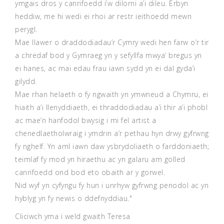
ymgais dros y canrifoedd i’w dilorni a’i dileu. Erbyn
heddiw, me hi wedi ei rhoi ar restr ieithoedd mewn
perygl.
Mae llawer o draddodiadau’r Cymry wedi hen farw o’r tir
a chredaf bod y Gymraeg yn y sefyllfa mwya’ bregus yn
ei hanes, ac mai edau frau iawn sydd yn ei dal gyda’i
gilydd.
Mae rhan helaeth o fy ngwaith yn ymwneud a Chymru, ei
hiaith a’i llenyddiaeth, ei thraddodiadau a’i thir a’i phobl
ac mae’n hanfodol bwysig i mi fel artist a
chenedlaetholwraig i ymdrin a’r pethau hyn drwy gyfrwng
fy nghelf. Yn aml iawn daw ysbrydoliaeth o farddoniaeth;
teimlaf fy mod yn hiraethu ac yn galaru am golled
canrifoedd ond bod eto obaith ar y gorwel.
Nid wyf yn cyfyngu fy hun i unrhyw gyfrwng penodol ac yn
hyblyg yn fy newis o ddefnyddiau."
Cliciwch
yma
i weld gwaith Teresa