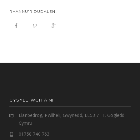
RHANNU'R DUDALEN :
CYSYLLTWCH Â NI
Llanbedrog, Pwllheli, Gwynedd, LL53 7TT, Gogledd
Cymru
01758 740 763