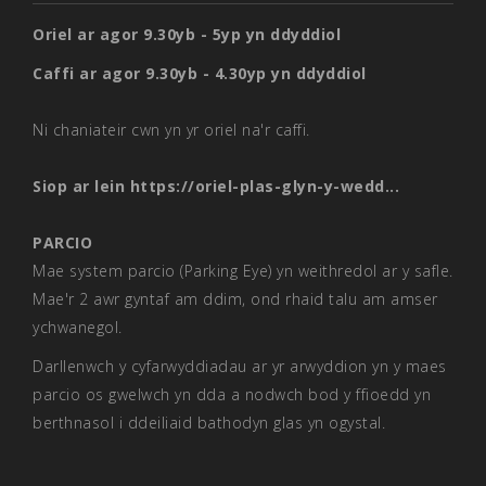
Oriel ar agor 9.30yb - 5yp yn ddyddiol
Caffi ar agor 9.30yb - 4.30yp yn ddyddiol
Ni chaniateir cwn yn yr oriel na'r caffi.
Siop ar lein
https://oriel-plas-glyn-y-wedd...
PARCIO
Mae system parcio (Parking Eye) yn weithredol ar y safle.
Mae'r 2 awr gyntaf am ddim, ond rhaid talu am amser
ychwanegol.
Darllenwch y cyfarwyddiadau ar yr arwyddion yn y maes
parcio os gwelwch yn dda a nodwch bod y ffioedd yn
berthnasol i ddeiliaid bathodyn glas yn ogystal.