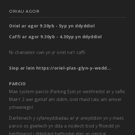
ORIAU AGOR
Oriel ar agor 9.30yb - 5yp yn ddyddiol
Caffi ar agor 9.30yb - 4.30yp yn ddyddiol
Ni chaniateir cwn yn yr oriel na'r caffi.
Siop ar lein
https://oriel-plas-glyn-y-wedd...
PARCIO
Mae system parcio (Parking Eye) yn weithredol ar y safle.
Mae'r 2 awr gyntaf am ddim, ond rhaid talu am amser
ychwanegol.
Darllenwch y cyfarwyddiadau ar yr arwyddion yn y maes
parcio os gwelwch yn dda a nodwch bod y ffioedd yn
berthnasol i ddeiliaid bathodyn glas yn ogystal.