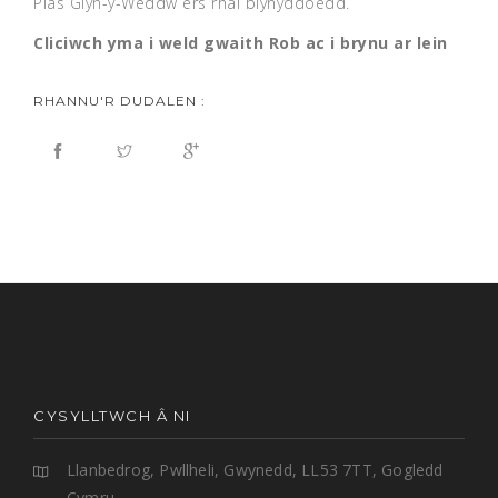
Plas Glyn-y-Weddw ers rhai blynyddoedd.
Cliciwch
yma
i weld gwaith Rob ac i brynu ar lein
RHANNU'R DUDALEN :
CYSYLLTWCH Â NI
Llanbedrog, Pwllheli, Gwynedd, LL53 7TT, Gogledd
Cymru