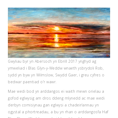
Gwyliau byr yn Abersoch yn Ebrill 2017 ynghyd ag
ymweliad i Blas Glyn-y-Weddw wnaeth ysbrydoli Rob,
sydd yn byw yn Wilmslow, Swydd Gaer, i greu cyfres o
bedwar paentiad o'r wawr.
Mae wedi bod yn arddangos ei waith mewn orielau a
gofod eglwysig am dros ddeng mlynedd ac mae wedi
derbyn comisiynau gan eglwysi a chadeirlannau yn
ogystal a phortreadau, a bu yn rhan o arddangosfa Haf