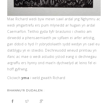
Mae Richard wedi byw mewn sawl ardal yng Nghymru ac
wedi ymgartrefu ers pum mlynedd ar hugain yn ardal
Caernarfon. Teithio gyda llyfr braslunio i chwilio am
dirwedd a phensaernïaeth yw sylfaen ei arfer artistig,
gan ddod o hyd i'r ysbrydoliaeth sydd wedyn yn cael eu
datblygu yn ei stiwdio. Dechreuodd wneud printiau yn
ifanc ac mae o wedi astudio ystod eang o dechnegau
argraffu ers hynny ond mae’n dychwelyd at leino fel ei
hoff gyfrwng.
Cliciwch
yma
i weld gwaith Richard
RHANNU'R DUDALEN :