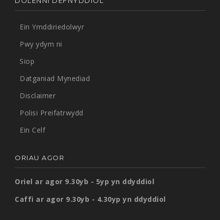
DOLENNI DEFNYDDIOL
Ein Ymddiriedolwyr
Pwy ydym ni
Siop
Datganiad Mynediad
Disclaimer
Polisi Preifatrwydd
Ein Celf
ORIAU AGOR
Oriel ar agor 9.30yb - 5yp yn ddyddiol
Caffi ar agor 9.30yb - 4.30yp yn ddyddiol