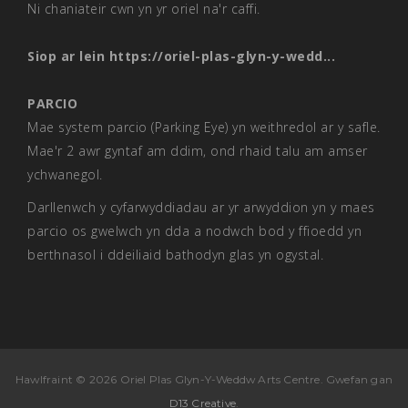
Ni chaniateir cwn yn yr oriel na'r caffi.
Siop ar lein
https://oriel-plas-glyn-y-wedd...
PARCIO
Mae system parcio (Parking Eye) yn weithredol ar y safle.
Mae'r 2 awr gyntaf am ddim, ond rhaid talu am amser
ychwanegol.
Darllenwch y cyfarwyddiadau ar yr arwyddion yn y maes
parcio os gwelwch yn dda a nodwch bod y ffioedd yn
berthnasol i ddeiliaid bathodyn glas yn ogystal.
Hawlfraint © 2026 Oriel Plas Glyn-Y-Weddw Arts Centre. Gwefan gan
D13 Creative
.