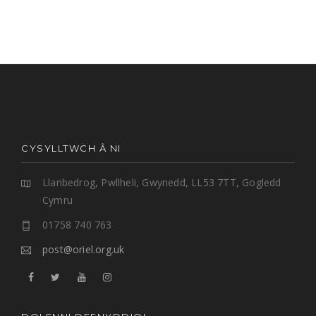
CYSYLLTWCH Â NI
Llanbedrog, Pwllheli, Gwynedd, LL53 7TT, Gogledd
Cymru
01758 740 763
post@oriel.org.uk