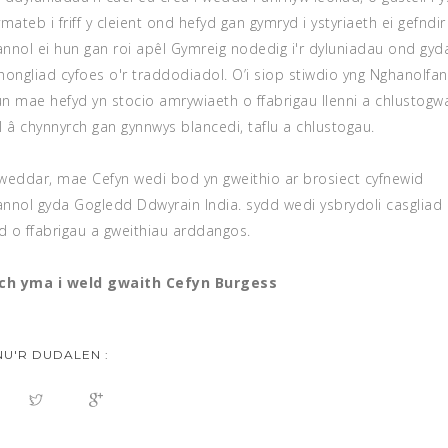
mateb i friff y cleient ond hefyd gan gymryd i ystyriaeth ei gefndir
iannol ei hun gan roi apêl Gymreig nodedig i'r dyluniadau ond gyd
hongliad cyfoes o'r traddodiadol. O’i siop stiwdio yng Nghanolfan
n mae hefyd yn stocio amrywiaeth o ffabrigau llenni a chlustogwa
l â chynnyrch gan gynnwys blancedi, taflu a chlustogau.
weddar, mae Cefyn wedi bod yn gweithio ar brosiect cyfnewid
iannol gyda Gogledd Ddwyrain India. sydd wedi ysbrydoli casgliad
 o ffabrigau a gweithiau arddangos.
wch yma i weld gwaith Cefyn Burgess
U'R DUDALEN :