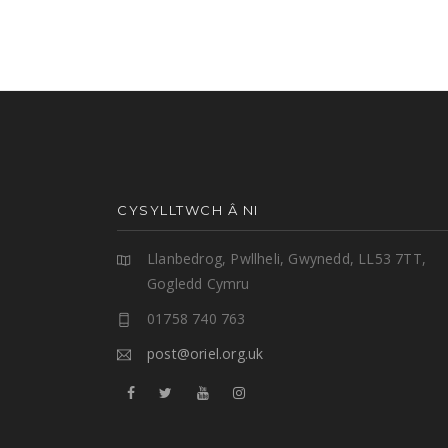
CYSYLLTWCH Â NI
Llanbedrog, Pwllheli, Gwynedd, LL53 7TT,
Gogledd Cymru
01758 740 763
post@oriel.org.uk