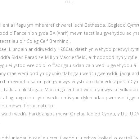
OLL
i eni a'i fagu ym mhentref chwarel lechi Bethesda, Gogledd Cymr
odd o Fanceinion gyda BA (Anrh) mewn tecstilau gwehyddu ac yn
ecstilau o'r Coleg Celf Brenhinol.
ael Llundain ar ddiwedd y 1980au daeth yn wehydd preswyl cynt
dfa Sidan Paradise Mill yn Macclesfield, a rhoddodd hyn y cyfle
ygu ei ystod wreiddiol o ffabrigau sidan cain wedi'u gwehyddu â l
nny mae wedi bod yn dylunio ffabrigau wedi’u gwehyddu jacquard
rch mewnol o safon gan gynnwys ei ystod o flancedi tapestri Cym
au, taflu a chlustogau. Mae ei gleientiaid wedi cynnwys sefydliada
stal ag unigolion sydd wedi comisiynu dyluniadau pwrpasol i gyd 
du mewn ffibrau naturiol.
 waith wedi’u harddangos mewn Orielau ledled Cymru, y DU, UDA
.
 ddyluniadau'n cael eu creu i weddu i unrhyw leoliad, o gastell i ys