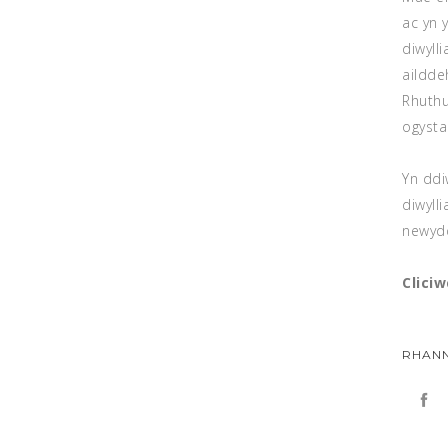
ac yn y
diwyll
aildde
Rhuthu
ogysta
Yn ddi
diwyll
newydd
Clici
RHANN