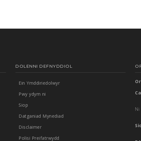
DOLENNI DEFNYDDIOL
O
Or
Ein Ymddiriedolwyr
Ca
Pwy ydym ni
Siop
Ni 
Datganiad Mynediad
Si
Disclaimer
Polisi Preifatrwydd