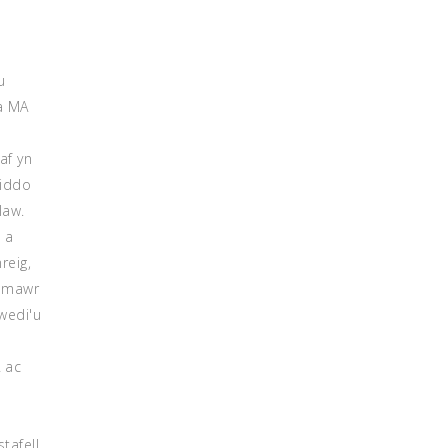
u
a MA
af yn
 iddo
law.
 a
reig,
u mawr
wedi'u
 ac
tafell