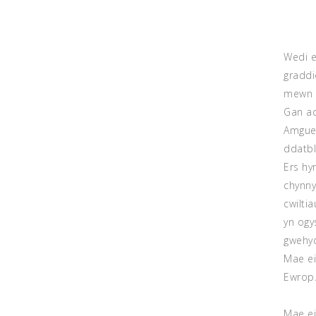
Wedi e
graddi
mewn t
Gan ad
Amgued
ddatbl
Ers hy
chynny
cwilti
yn ogy
gwehyd
Mae ei
Ewrop
Mae ei