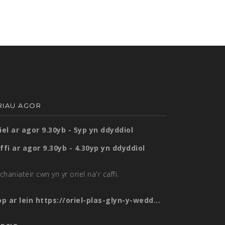
RIAU AGOR
iel ar agor 9.30yb - 5yp yn ddyddiol
ffi ar agor 9.30yb - 4.30yp yn ddyddiol
chaniateir cwn yn yr oriel na'r caffi.
op ar lein
https://oriel-plas-glyn-y-wedd...