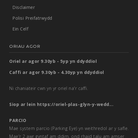
Disclaimer
Polisi Preifatrwydd
Ein Celf
ORIAU AGOR
Oriel ar agor 9.30yb - 5yp yn ddyddiol
Caffi ar agor 9.30yb - 4.30yp yn ddyddiol
Ni chaniateir cwn yn yr oriel na'r caffi.
Siop ar lein
https://oriel-plas-glyn-y-wedd...
PARCIO
Mae system parcio (Parking Eye) yn weithredol ar y safle.
Mae'r 2 awr gyntaf am ddim, ond rhaid talu am amser