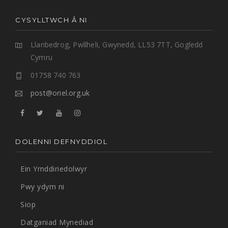
CYSYLLTWCH Â NI
Llanbedrog, Pwllheli, Gwynedd, LL53 7TT, Gogledd
Cymru
01758 740 763
post@oriel.org.uk
DOLENNI DEFNYDDIOL
Ein Ymddiriedolwyr
Pwy ydym ni
Siop
Datganiad Mynediad