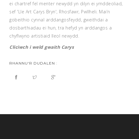
ei chartref fel menter newydd yn dilyn ei ymddeoliad,
sef 'Lle Art Carys Bryn', Rhosfawr, Pwllheli. Mai’n
gobeithio cynnal arddangosfeydd, gweithdai a
dosbarthiadau ei hun, tra hefyd yn arddangos a
chyflwyno artistiaid lleol newydd.
Cliciwch i weld gwaith Carys
RHANNU'R DUDALEN :