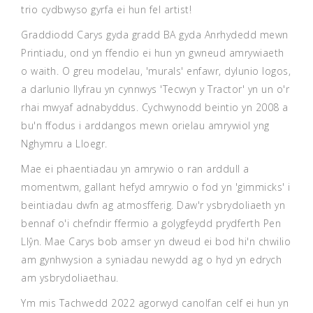
trio cydbwyso gyrfa ei hun fel artist!
Graddiodd Carys gyda gradd BA gyda Anrhydedd mewn
Printiadu, ond yn ffendio ei hun yn gwneud amrywiaeth
o waith. O greu modelau, 'murals' enfawr, dylunio logos,
a darlunio Ilyfrau yn cynnwys 'Tecwyn y Tractor' yn un o'r
rhai mwyaf adnabyddus. Cychwynodd beintio yn 2008 a
bu'n ffodus i arddangos mewn orielau amrywiol yng
Nghymru a Lloegr.
Mae ei phaentiadau yn amrywio o ran arddull a
momentwm, gallant hefyd amrywio o fod yn 'gimmicks' i
beintiadau dwfn ag atmosfferig. Daw'r ysbrydoliaeth yn
bennaf o'i chefndir ffermio a golygfeydd prydferth Pen
Llŷn. Mae Carys bob amser yn dweud ei bod hi'n chwilio
am gynhwysion a syniadau newydd ag o hyd yn edrych
am ysbrydoliaethau.
Ym mis Tachwedd 2022 agorwyd canolfan celf ei hun yn