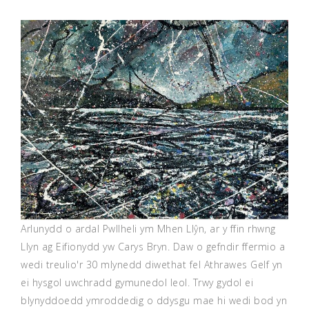
Arlunydd o ardal Pwllheli ym Mhen Llŷn, ar y ffin rhwng
Llyn ag Eifionydd yw Carys Bryn. Daw o gefndir ffermio a
wedi treulio'r 30 mlynedd diwethat fel Athrawes Gelf yn
ei hysgol uwchradd gymunedol leol. Trwy gydol ei
blynyddoedd ymroddedig o ddysgu mae hi wedi bod yn