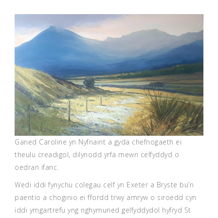
Ganed Caroline yn Nyfnaint a gyda chefnogaeth ei
theulu creadigol, dilynodd yrfa mewn celfyddyd o
oedran ifanc.
Wedi iddi fynychu colegau celf yn Exeter a Bryste bu’n
paentio a choginio ei ffordd trwy amryw o siroedd cyn
iddi ymgartrefu yng nghymuned gelfyddydol hyfryd St