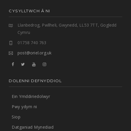
CYSYLLTWCH Â NI
Llanbedrog, Pwllheli, Gwynedd, LL53 7TT, Gogledd
Cymru
01758 740 763
post@oriel.org.uk
DOLENNI DEFNYDDIOL
Ein Ymddiriedolwyr
Pwy ydym ni
Siop
Datganiad Mynediad