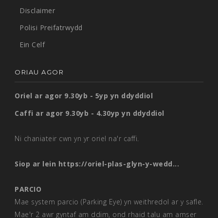
Disclaimer
Polisi Preifatrwydd
Ein Celf
ORIAU AGOR
Oriel ar agor 9.30yb - 5yp yn ddyddiol
Caffi ar agor 9.30yb - 4.30yp yn ddyddiol
Ni chaniateir cwn yn yr oriel na'r caffi.
Siop ar lein
https://oriel-plas-glyn-y-wedd...
PARCIO
Mae system parcio (Parking Eye) yn weithredol ar y safle.
Mae'r 2 awr gyntaf am ddim, ond rhaid talu am amser