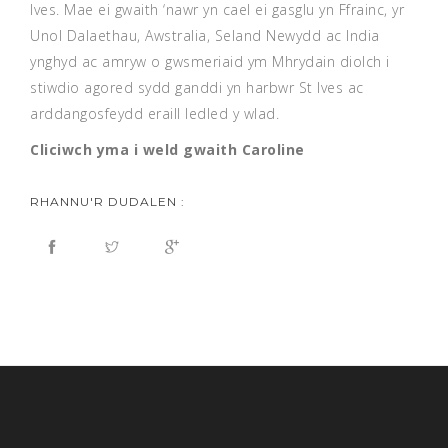
Ives. Mae ei gwaith ‘nawr yn cael ei gasglu yn Ffrainc, yr
Unol Dalaethau, Awstralia, Seland Newydd ac India
ynghyd ac amryw o gwsmeriaid ym Mhrydain diolch i
stiwdio agored sydd ganddi yn harbwr St Ives ac
arddangosfeydd eraill ledled y wlad.
Cliciwch yma i weld gwaith Caroline
RHANNU'R DUDALEN :