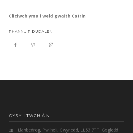
Cliciwch yma i weld gwaith Catrin
RHANNU'R DUDALEN :
CYSYLLTWCH Â NI
Llanbedrog, Pwllheli, Gwynedd, LL53 7TT, Gogledd