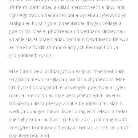
a'r fferm; dathliadau a dillad; cerddoriaeth a diwylliant
Cymreig; traddodiadau teuluol a wynebau cyfarwydd yn
amlygu eu hunain yn ei phaentiadau lliwgar, collage a'i
gwaith 3D. Mae ei phortreadau diweddar o dirweddau
yn adleisio ei phaentiadau cynnar o fynyddoedd Berwyn
ac mae’r arfordir a'r môr o amgylch Penrhyn Llŷn yn
ysbrydoliaeth cyson.
Mae Catrin wedi arddangos yn eang ac mae sawl darn
o’i gwaith mewn casgliadau preifat a chyhoeddus. Mae
hi'n hynod boblogaidd fel arweinydd gweithdai ar gyfer
plant ac oedolion ac mae wedi ymgymryd â llawer o
brosiectau artist preswyl a safle-benodol o fri. Mae hi
wedi ymddangos mewn llawer o raglenni teledu a radio
yng Nghymru a thu hwnt. Yn Ebrill 2021, ymddangosodd
ar y gyfres boblogaidd ‘Cymry ar Gynfas’ ar S4C fel un o’r
paentwyr portread.