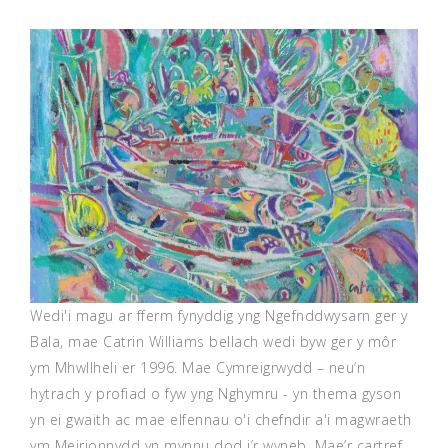
Wedi'i magu ar fferm fynyddig yng Ngefnddwysarn ger y
Bala, mae Catrin Williams bellach wedi byw ger y môr
ym Mhwllheli er 1996. Mae Cymreigrwydd – neu’n
hytrach y profiad o fyw yng Nghymru - yn thema gyson
yn ei gwaith ac mae elfennau o'i chefndir a'i magwraeth
ym Meirionnydd yn mynnu dod i’r wyneb. Mae’r cartref