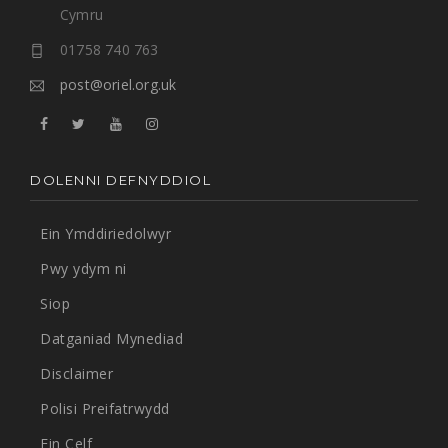
Cymru
01758 740 763
post@oriel.org.uk
DOLENNI DEFNYDDIOL
Ein Ymddiriedolwyr
Pwy ydym ni
Siop
Datganiad Mynediad
Disclaimer
Polisi Preifatrwydd
Ein Celf