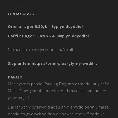
ORIAU AGOR
Oriel ar agor 9.30yb - 5yp yn ddyddiol
Caffi ar agor 9.30yb - 4.30yp yn ddyddiol
Ni chaniateir cwn yn yr oriel na'r caffi.
Siop ar lein
https://oriel-plas-glyn-y-wedd...
PARCIO
Mae system parcio (Parking Eye) yn weithredol ar y safle.
Mae'r 2 awr gyntaf am ddim, ond rhaid talu am amser
ychwanegol.
Darllenwch y cyfarwyddiadau ar yr arwyddion yn y maes
parcio os gwelwch yn dda a nodwch bod y ffioedd yn