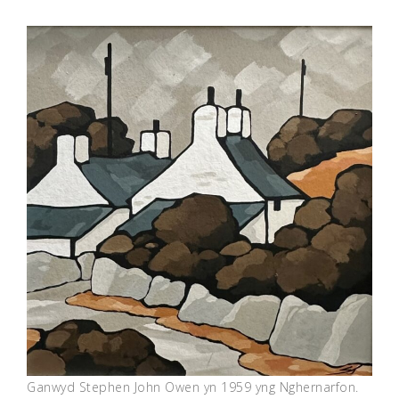
Ganwyd Stephen John Owen yn 1959 yng Nghernarfon.