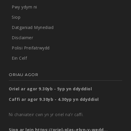
Pwy ydym ni
Siop
Datganiad Mynediad
Disclaimer
Polisi Preifatrwydd
Ein Celf
ORIAU AGOR
Oriel ar agor 9.30yb - 5yp yn ddyddiol
Caffi ar agor 9.30yb - 4.30yp yn ddyddiol
Ni chaniateir cwn yn yr oriel na'r caffi.
Siop ar lein
https://oriel-plas-glyn-y-wedd...