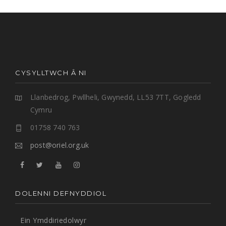
CYSYLLTWCH Â NI
Llanbedrog, Pwllheli, Gwynedd, LL53 7TT, Gogledd
Cymru
01758 740 763
post@oriel.org.uk
DOLENNI DEFNYDDIOL
Ein Ymddiriedolwyr