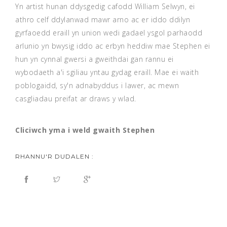
Yn artist hunan ddysgedig cafodd William Selwyn, ei
athro celf ddylanwad mawr arno ac er iddo ddilyn
gyrfaoedd eraill yn union wedi gadael ysgol parhaodd
arlunio yn bwysig iddo ac erbyn heddiw mae Stephen ei
hun yn cynnal gwersi a gweithdai gan rannu ei
wybodaeth a'i sgiliau yntau gydag eraill. Mae ei waith
poblogaidd, sy'n adnabyddus i lawer, ac mewn
casgliadau preifat ar draws y wlad.
Cliciwch yma i weld gwaith Stephen
RHANNU'R DUDALEN :