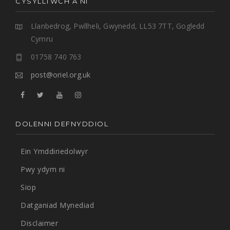
CYSYLLTWCH Â NI
Llanbedrog, Pwllheli, Gwynedd, LL53 7TT, Gogledd
Cymru
01758 740 763
post@oriel.org.uk
DOLENNI DEFNYDDIOL
Ein Ymddiriedolwyr
Pwy ydym ni
Siop
Datganiad Mynediad
Disclaimer