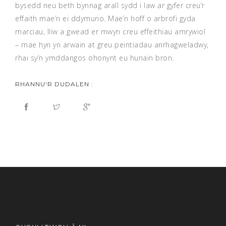
bysedd neu beth bynnag arall sydd i law ar gyfer creu’r
effaith mae’n ei ddymuno. Mae’n hoff o arbrofi gyda
marciau, lliw a gwead er mwyn creu effeithiau amrywiol
– mae hyn yn arwain at greu peintiadau anrhagweladwy,
rhai sy’n ymddangos ohonynt eu hunain bron.
RHANNU'R DUDALEN :