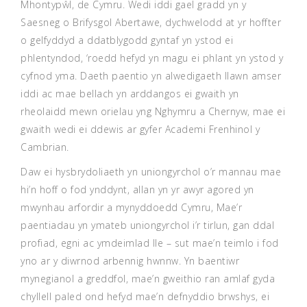
Mhontypŵl, de Cymru. Wedi iddi gael gradd yn y
Saesneg o Brifysgol Abertawe, dychwelodd at yr hoffter
o gelfyddyd a ddatblygodd gyntaf yn ystod ei
phlentyndod, ‘roedd hefyd yn magu ei phlant yn ystod y
cyfnod yma. Daeth paentio yn alwedigaeth llawn amser
iddi ac mae bellach yn arddangos ei gwaith yn
rheolaidd mewn orielau yng Nghymru a Chernyw, mae ei
gwaith wedi ei ddewis ar gyfer Academi Frenhinol y
Cambrian.
Daw ei hysbrydoliaeth yn uniongyrchol o’r mannau mae
hi’n hoff o fod ynddynt, allan yn yr awyr agored yn
mwynhau arfordir a mynyddoedd Cymru, Mae’r
paentiadau yn ymateb uniongyrchol i’r tirlun, gan ddal
profiad, egni ac ymdeimlad lle – sut mae’n teimlo i fod
yno ar y diwrnod arbennig hwnnw. Yn baentiwr
mynegianol a greddfol, mae’n gweithio ran amlaf gyda
chyllell paled ond hefyd mae’n defnyddio brwshys, ei