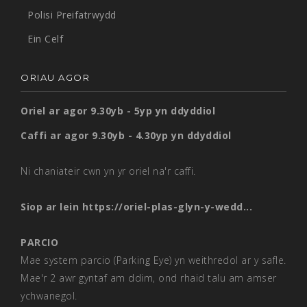
Polisi Preifatrwydd
Ein Celf
ORIAU AGOR
Oriel ar agor 9.30yb - 5yp yn ddyddiol
Caffi ar agor 9.30yb - 4.30yp yn ddyddiol
Ni chaniateir cwn yn yr oriel na'r caffi.
Siop ar lein
https://oriel-plas-glyn-y-wedd...
PARCIO
Mae system parcio (Parking Eye) yn weithredol ar y safle.
Mae'r 2 awr gyntaf am ddim, ond rhaid talu am amser
ychwanegol.