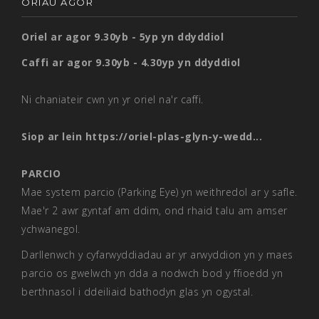
ORIAU AGOR
Oriel ar agor 9.30yb - 5yp yn ddyddiol
Caffi ar agor 9.30yb - 4.30yp yn ddyddiol
Ni chaniateir cwn yn yr oriel na'r caffi.
Siop ar lein
https://oriel-plas-glyn-y-wedd...
PARCIO
Mae system parcio (Parking Eye) yn weithredol ar y safle.
Mae'r 2 awr gyntaf am ddim, ond rhaid talu am amser
ychwanegol.
Darllenwch y cyfarwyddiadau ar yr arwyddion yn y maes
parcio os gwelwch yn dda a nodwch bod y ffioedd yn
berthnasol i ddeiliaid bathodyn glas yn ogystal.