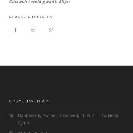
Cliciwch i weld gwaith Elfyn
RHANNU'R DUDALEN :
CYSYLLTWCH Â NI
Llanbedrog, Pwllheli, Gwynedd, LL53 7TT, Gogledd
Cymru