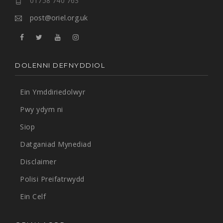
01758 740 763
post@oriel.org.uk
DOLENNI DEFNYDDIOL
Ein Ymddiriedolwyr
Pwy ydym ni
Siop
Datganiad Mynediad
Disclaimer
Polisi Preifatrwydd
Ein Celf